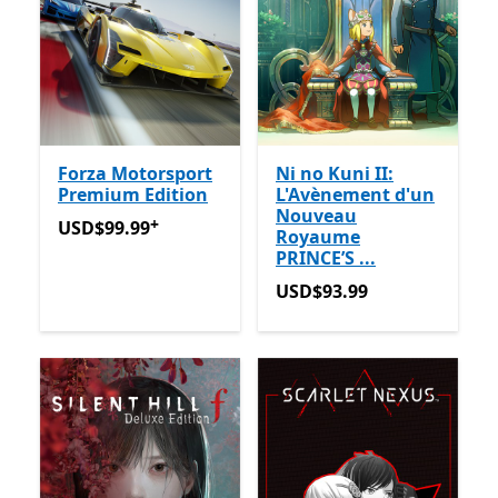
Forza Motorsport
Ni no Kuni II:
Premium Edition
L'Avènement d'un
Nouveau
+
USD$99.99
Avec des achats dans l’application
USD$99.99
Royaume
PRINCE’S ...
USD$93.99
USD$93.99