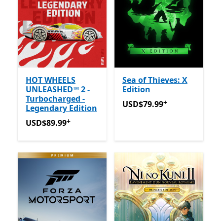
HOT WHEELS
Sea of Thieves: X
UNLEASHED™ 2 -
Edition
Turbocharged -
+
USD$79.99
Avec des achats
USD$79.99
Legendary Edition
+
USD$89.99
Avec des achats dans l’application
USD$89.99