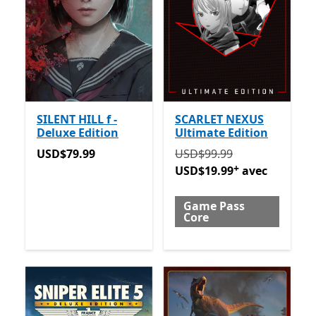
SILENT HILL f -
SCARLET NEXUS
Deluxe Edition
Ultimate Edition
USD$79.99
Initialement USD$99.99 m
USD$79.99
USD$99.99
+
USD$19.99
avec
Game Pass
Core