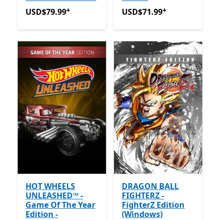
+
+
USD$79.99
Avec des achats dans l’application
USD$71.99
Avec des achats
USD$79.99
USD$71.99
HOT WHEELS
DRAGON BALL
UNLEASHED™ -
FIGHTERZ -
Game Of The Year
FighterZ Edition
Edition -
(Windows)