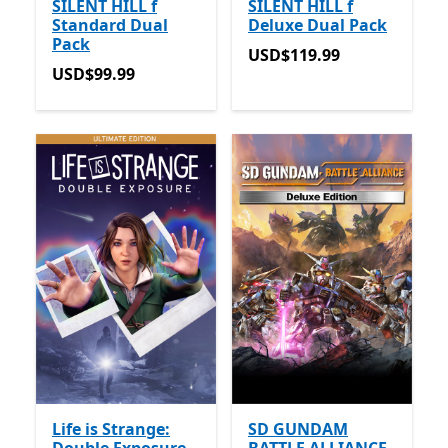
SILENT HILL f
SILENT HILL f
Standard Dual
Deluxe Dual Pack
Pack
USD$119.99
USD$119.99
USD$99.99
USD$99.99
Life is Strange:
SD GUNDAM