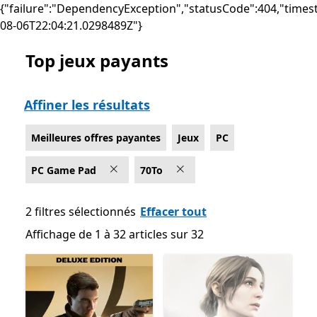
{"failure":"DependencyException","statusCode":404,"times
08-06T22:04:21.0298489Z"}
Top jeux payants
Liste Microsoft.com
Affiner les résultats
Meilleures offres payantes
Jeux
PC
PC Game Pad
70To
2 filtres sélectionnés
Effacer tout
Affichage de 1 à 32 articles sur 32
Affichage de 1 à 32 articles sur 32