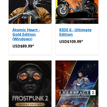
Atomic Heart -
RIDE 6 - Ultimate
Gold Edition
Edition
(Windows)
+
USD$109.99
Avec des achat
USD$109.99
+
USD$89.99
Avec des achats dans l’application
USD$89.99