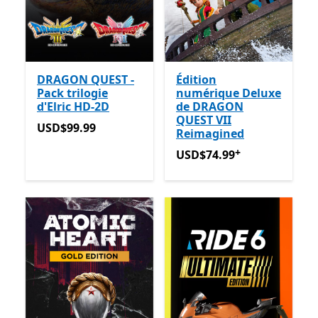
DRAGON QUEST -
Édition
Pack trilogie
numérique Deluxe
d'Elric HD-2D
de DRAGON
QUEST VII
USD$99.99
USD$99.99
Reimagined
+
USD$74.99
Avec des achats
USD$74.99