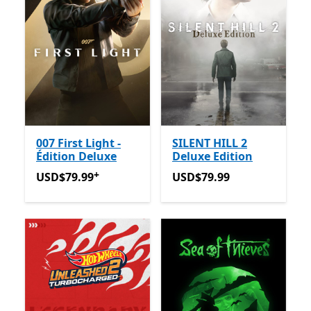
007 First Light -
SILENT HILL 2
Édition Deluxe
Deluxe Edition
+
USD$79.99
Avec des achats dans l’application
USD$79.99
USD$79.99
USD$79.99