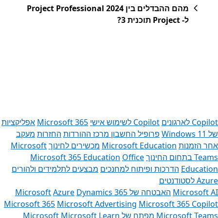
מהם ההבדלים בין Project Professional 2024
ל- Project תוכנית 3?
כרטיסיות
Copilot לארגונים
Copilot לשימוש אישי
Microsoft 365
אפליקציות
של Windows 11‏
פרופיל החשבון
מרכז ההורדות
החזרות
מעקב
אחר הזמנות
Microsoft Education
מכשירים לחינוך
Microsoft
Teams בתחום החינוך
Office
Microsoft 365 Education
Education
הדרכות ופיתוח למחנכים
מבצעים לתלמידים ולהורים
Azure לסטודנטים
Microsoft AI
האבטחה של Microsoft
Dynamics 365
Azure
Microsoft 365
Microsoft Advertising
Microsoft 365 Copilot
Microsoft Teams
מפתח של Microsoft
Microsoft Learn