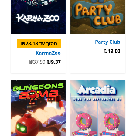
Party Club
חסוך עד ‪₪28.13‬
‪₪19.00‬
‪₪19.00‬
KarmaZoo
המקורי ‪₪37.50‬ עכשיו ‪₪9.37‬
‪₪37.50‬
‪₪9.37‬