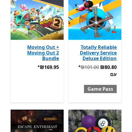
Moving Out +
Totally Reliable
Moving Out 2
Delivery Service
Bundle
Deluxe Edition
+
+
המקורי ‪₪101.00‬ עכשיו ‪₪80.80‬ עם Game Pass
‪₪169.95‬
מבצעים על רכישת אפ
מבצעים על 
‪₪169.95‬
‪₪101.00‬
‪₪80.80‬
עם
Game Pass