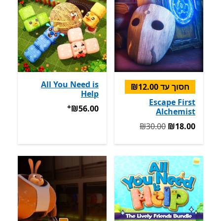
All You Need is
חסוך עד ‪₪12.00‬
Help
Escape First
+
‪₪56.00‬
מבצעים על רכישת אפל
‪₪56.00‬
Alchemist
המקורי ‪₪30.00‬ עכשיו ‪₪18.00‬
‪₪30.00‬
‪₪18.00‬