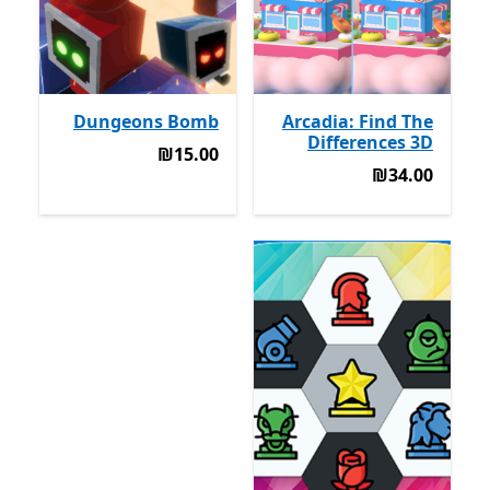
Dungeons Bomb
Arcadia: Find The
Differences 3D
‪₪15.00‬
‪₪15.00‬
‪₪34.00‬
‪₪34.00‬