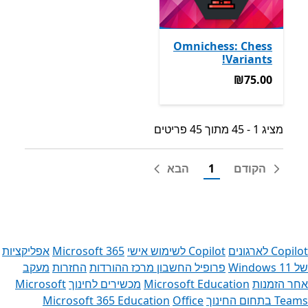
Omnichess: Chess
Variants!
‪₪75.00‬
‪₪75.00‬
מציג 1 - 45 מתוך 45 פריטים
מציג 1 - 45 מתוך 45 פריטים
הקודם
1
הבא
Copilot לארגונים
Copilot לשימוש אישי
Microsoft 365
אפליקציות
של Windows 11‏
פרופיל החשבון
מרכז ההורדות
החזרות
מעקב
אחר הזמנות
Microsoft Education
מכשירים לחינוך
Microsoft
Teams בתחום החינוך
Office
Microsoft 365 Education