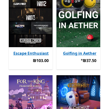
Escape Enthusiast
Golfing in Aether
+
‪₪37.50‬
מבצעים על רכישת אפליקציות
‪₪103.00‬
‪₪103.00‬
‪₪37.50‬