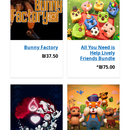
Bunny Factory
All You Need is
Help Lively
‪₪37.50‬
‪₪37.50‬
Friends Bundle
+
‪₪75.00‬
מבצעים על רכישת אפליקציות
‪₪75.00‬