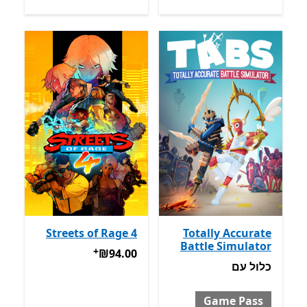
Streets of Rage 4
Totally Accurate
Battle Simulator
+
‪₪94.00‬
מבצעים על רכישת אפל
‪₪94.00‬
כלול עם Game Pass
כלול
עם
Game Pass