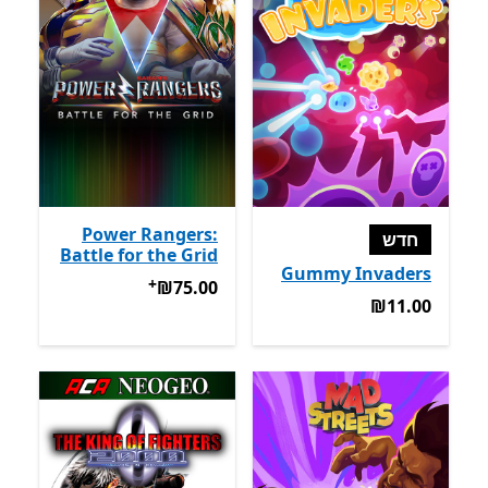
Power Rangers:
חדש
Battle for the Grid
Gummy Invaders
+
‪₪75.00‬
מבצעים על רכישת אפל
‪₪75.00‬
‪₪11.00‬
‪₪11.00‬