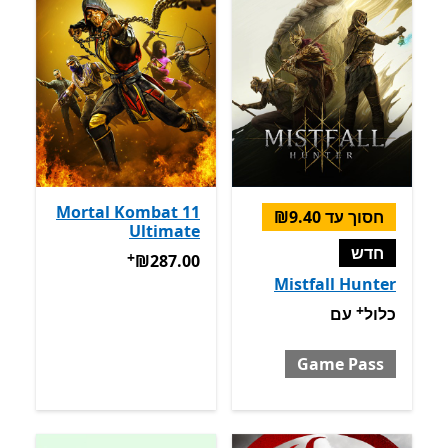
Mortal Kombat 11
חסוך עד ‪₪9.40‬
Ultimate
חדש
+
‪₪287.00‬
מבצעים על רכישת אפ
‪₪287.00‬
Mistfall Hunter
+
כלול עם Game Pass
מבצעים על רכישת אפליקציות
כלול
עם
Game Pass