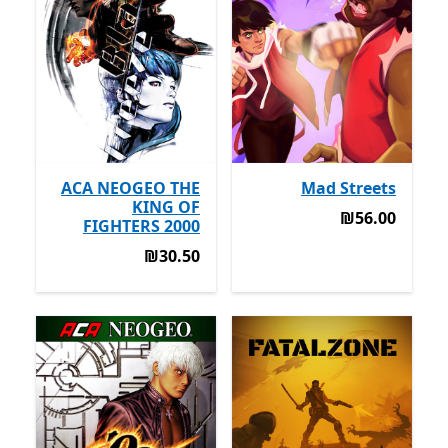
ACA NEOGEO THE
Mad Streets
KING OF
‪₪56.00‬
‪₪56.00‬
FIGHTERS 2000
‪₪30.50‬
‪₪30.50‬