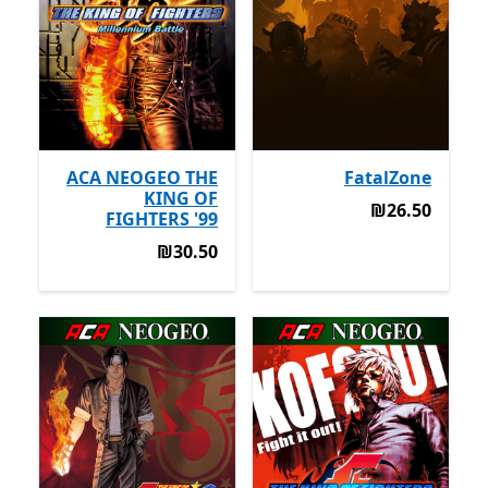
ACA NEOGEO THE
FatalZone
KING OF
‪₪26.50‬
‪₪26.50‬
FIGHTERS '99
‪₪30.50‬
‪₪30.50‬