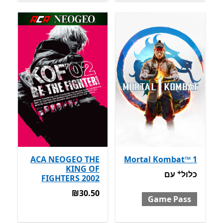
ACA NEOGEO THE
Mortal Kombat™ 1
KING OF
+
כלול עם Game Pass
מבצעים על רכישת אפליקציות
כלול
עם
FIGHTERS 2002
‪₪30.50‬
‪₪30.50‬
Game Pass