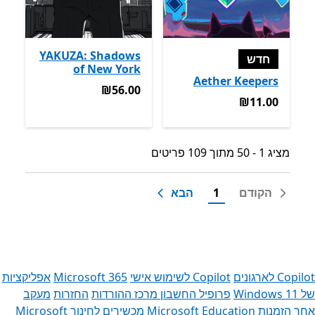
YAKUZA: Shadows
חדש
of New York
Aether Keepers
‪₪56.00‬
‪₪56.00‬
‪₪11.00‬
‪₪11.00‬
מציג 1 - 50 מתוך 109 פריטים
מציג 1 - 50 מתוך 109 פריטים
הקודם
1
הבא
Copilot לארגונים
Copilot לשימוש אישי
Microsoft 365
אפליקציות
של Windows 11‏
פרופיל החשבון
מרכז ההורדות
החזרות
מעקב
אחר הזמנות
Microsoft Education
מכשירים לחינוך
Microsoft