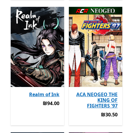
Realm of Ink
ACA NEOGEO THE
KING OF
‪₪94.00‬
‪₪94.00‬
FIGHTERS '97
‪₪30.50‬
‪₪30.50‬