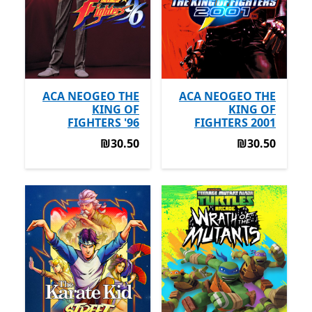
ACA NEOGEO THE
ACA NEOGEO THE
KING OF
KING OF
FIGHTERS '96
FIGHTERS 2001
‪₪30.50‬
‪₪30.50‬
‪₪30.50‬
‪₪30.50‬