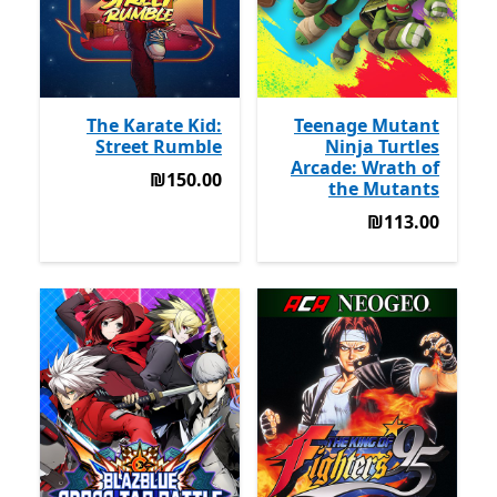
The Karate Kid:
Teenage Mutant
Street Rumble
Ninja Turtles
Arcade: Wrath of
‪₪150.00‬
‪₪150.00‬
the Mutants
‪₪113.00‬
‪₪113.00‬