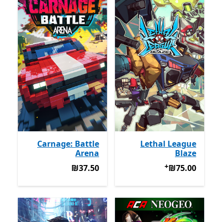
Carnage: Battle
Lethal League
Arena
Blaze
+
‪₪75.00‬
מבצעים על רכישת אפליקציות
‪₪37.50‬
‪₪37.50‬
‪₪75.00‬