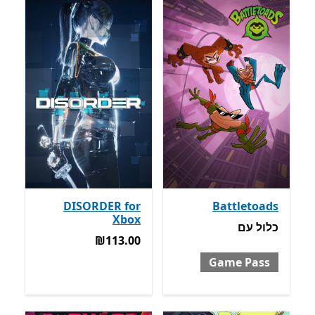
DISORDER for
Battletoads
Xbox
כלול עם Game Pass
כלול
עם
‪₪113.00‬
‪₪113.00‬
Game Pass