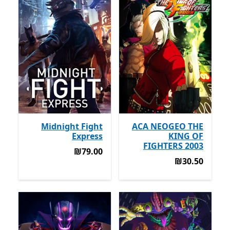
Midnight Fight
ACA NEOGEO THE
Express
KING OF
FIGHTERS 2003
‪₪79.00‬
‪₪79.00‬
‪₪30.50‬
‪₪30.50‬