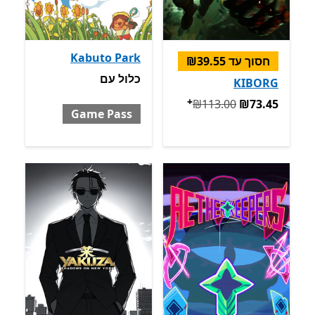
Kabuto Park
חסוך עד ‪₪39.55‬
כלול עם Game Pass
כלול
עם
KIBORG
+
המקורי ‪₪113.00‬ עכשיו ‪₪73.45‬
מבצעים על רכישת אפליקציו
‪₪113.00‬
‪₪73.45‬
Game Pass