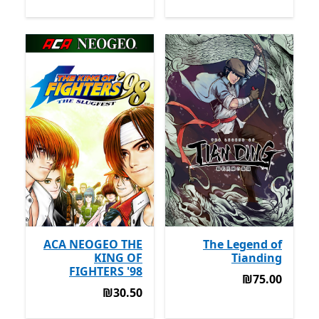
ACA NEOGEO THE
The Legend of
KING OF
Tianding
FIGHTERS '98
‪₪75.00‬
‪₪75.00‬
‪₪30.50‬
‪₪30.50‬