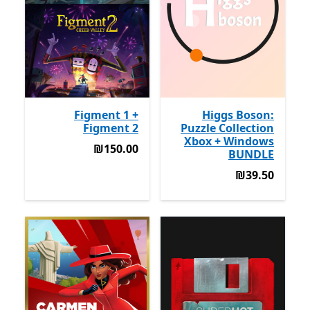
Figment 1 +
Higgs Boson:
Figment 2
Puzzle Collection
Xbox + Windows
‪₪150.00‬
‪₪150.00‬
BUNDLE
‪₪39.50‬
‪₪39.50‬