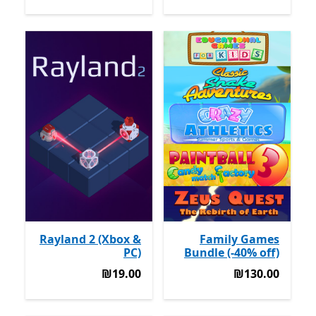
Rayland 2 (Xbox &
Family Games
PC)
Bundle (-40% off)
‪₪19.00‬
‪₪130.00‬
‪₪19.00‬
‪₪130.00‬