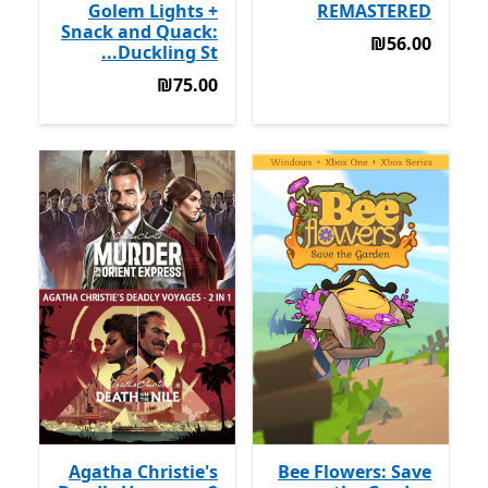
Golem Lights +
REMASTERED
Snack and Quack:
‪₪56.00‬
‪₪56.00‬
Duckling St...
‪₪75.00‬
‪₪75.00‬
Agatha Christie's
Bee Flowers: Save