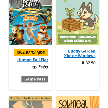
Buddy Garden
חסוך עד ‪₪62.97‬
Xbox + Windows
Human Fall Flat
‪₪37.50‬
‪₪37.50‬
+
כלול עם Game Pass
מבצעים ע
כלול
עם
Game Pass