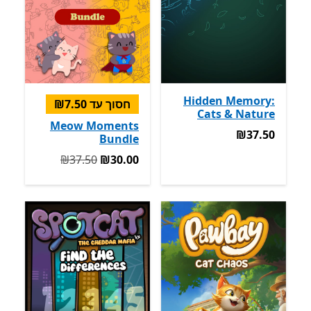
Hidden Memory:
חסוך עד ‪₪7.50‬
Cats & Nature
Meow Moments
‪₪37.50‬
‪₪37.50‬
Bundle
המקורי ‪₪37.50‬ עכשיו ‪₪30.00‬
‪₪37.50‬
‪₪30.00‬