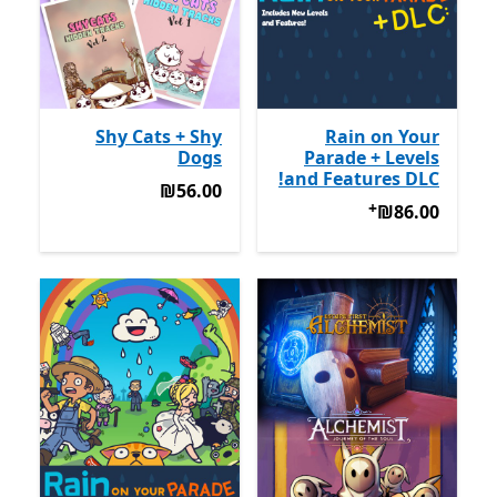
Shy Cats + Shy
Rain on Your
Dogs
Parade + Levels
and Features DLC!
‪₪56.00‬
‪₪56.00‬
+
‪₪86.00‬
מבצעים על רכישת אפליקציות
‪₪86.00‬