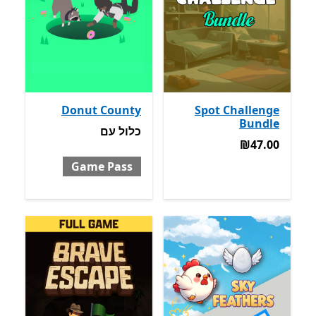
Donut County
Spot Challenge
Bundle
כלול עם Game Pass
כלול
עם
‪₪47.00‬
‪₪47.00‬
Game Pass