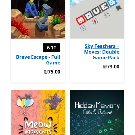
Sky Feathers +
חדש
Moves: Double
Brave Escape - Full
Game Pack
Game
‪₪73.00‬
‪₪73.00‬
‪₪75.00‬
‪₪75.00‬