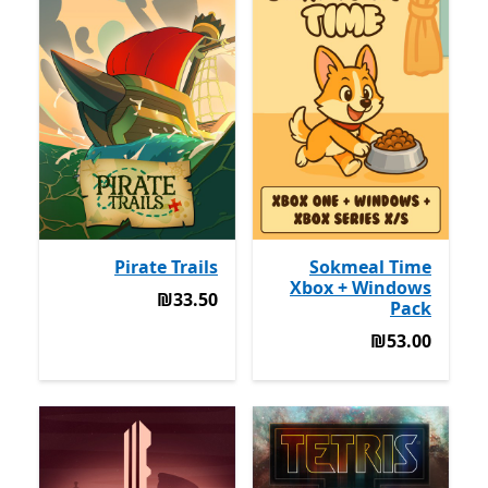
Pirate Trails
Sokmeal Time
Xbox + Windows
‪₪33.50‬
‪₪33.50‬
Pack
‪₪53.00‬
‪₪53.00‬