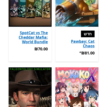
SpotCat vs The
חדש
Cheddar Mafia:
Pawbay: Cat
World Bundle
Chaos
‪₪70.00‬
‪₪70.00‬
+
‪₪81.00‬
מבצעים על רכישת אפליקציות
‪₪81.00‬