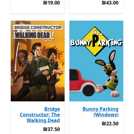
‪₪19.00‬
‪₪43.00‬
‪₪19.00‬
‪₪43.00‬
Bridge
Bunny Parking
Constructor: The
(Windows)
Walking Dead
‪₪22.50‬
‪₪22.50‬
‪₪37.50‬
‪₪37.50‬