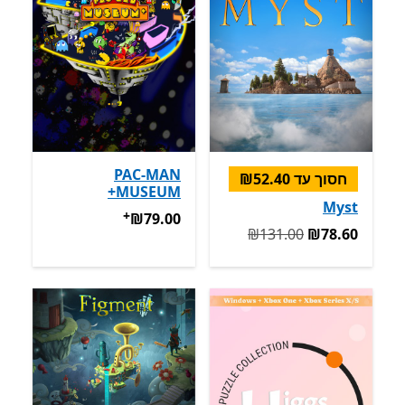
PAC-MAN
חסוך עד ‪₪52.40‬
MUSEUM+
Myst
+
‪₪79.00‬
מבצעים על רכישת אפל
‪₪79.00‬
המקורי ‪₪131.00‬ עכשיו ‪₪78.60‬
‪₪131.00‬
‪₪78.60‬