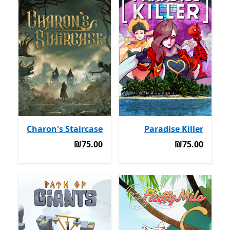
Charon's Staircase
Paradise Killer
‪₪75.00‬
‪₪75.00‬
‪₪75.00‬
‪₪75.00‬