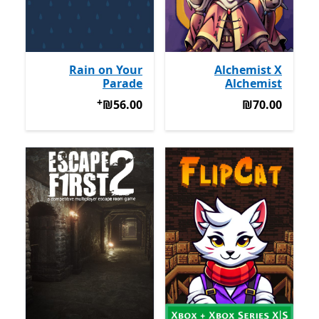
Rain on Your
Alchemist X
Parade
Alchemist
+
‪₪70.00‬
‪₪56.00‬
מבצעים על רכישת אפל
‪₪56.00‬
‪₪70.00‬