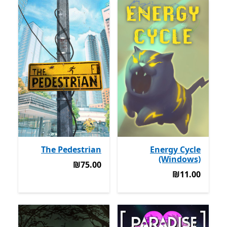
The Pedestrian
Energy Cycle
(Windows)
‪₪75.00‬
‪₪75.00‬
‪₪11.00‬
‪₪11.00‬