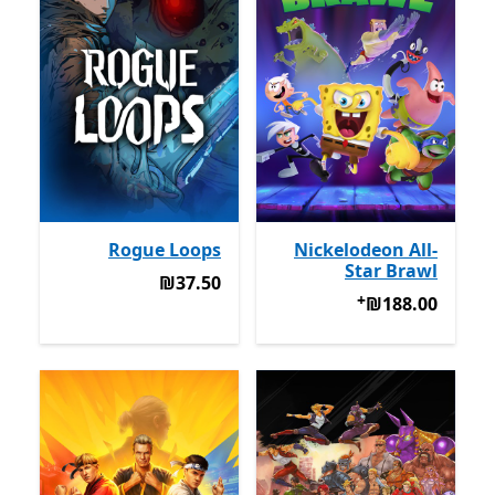
Rogue Loops
Nickelodeon All-
Star Brawl
‪₪37.50‬
‪₪37.50‬
+
‪₪188.00‬
מבצעים על רכישת אפליקציות
‪₪188.00‬