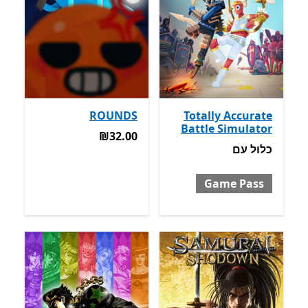
ROUNDS
Totally Accurate
Battle Simulator
‪₪32.00‬
‪₪32.00‬
כלול עם Game Pass
כלול
עם
Game Pass