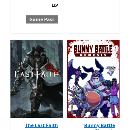
עם
Game Pass
The Last Faith
Bunny Battle