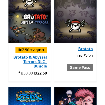
Brotato
חסוך עד ‪₪7.50‬
+
כלול עם Game Pass
מבצעים על רכישת אפליקציות
כלול
עם
Brotato & Abyssal
Terrors DLC -
Bundle
Game Pass
+
המקורי ‪₪30.00‬ עכשיו ‪₪22.50‬
‪₪30.00‬
‪₪22.50‬