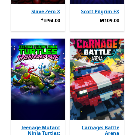
Slave Zero X
Scott Pilgrim EX
+
‪₪109.00‬
‪₪94.00‬
מבצעים על רכישת אפל
‪₪94.00‬
‪₪109.00‬
Teenage Mutant
Carnage: Battle
Ninja Turtles:
Arena