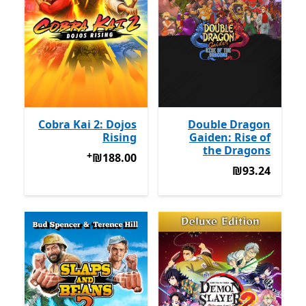
Cobra Kai 2: Dojos
Double Dragon
Rising
Gaiden: Rise of
the Dragons
+
‪₪188.00‬
מבצעים על רכישת אפ
‪₪188.00‬
‪₪93.24‬
‪₪93.24‬