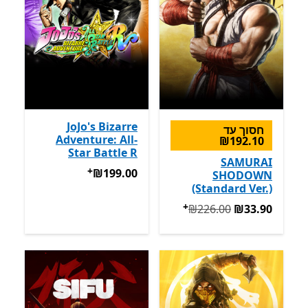
JoJo's Bizarre
חסוך עד
Adventure: All-
‪₪192.10‬
Star Battle R
SAMURAI
+
‪₪199.00‬
מבצעים על רכישת אפ
‪₪199.00‬
SHODOWN
(Standard Ver.)
+
המקורי ‪₪226.00‬ עכשיו ‪₪33.90‬
מבצעים על רכישת אפליקציו
‪₪226.00‬
‪₪33.90‬