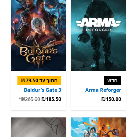
חדש
חסוך עד ‪₪79.50‬
Baldur's Gate 3
Arma Reforger
+
‪₪150.00‬
המקורי ‪₪265.00‬ עכשיו ‪₪185.50‬
‪₪265.00‬
‪₪185.50‬
‪₪150.00‬