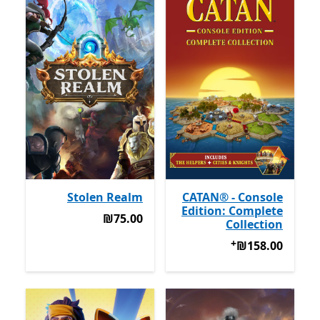
Stolen Realm
CATAN® - Console
Edition: Complete
‪₪75.00‬
‪₪75.00‬
Collection
+
‪₪158.00‬
מבצעים על רכישת אפליקציות
‪₪158.00‬