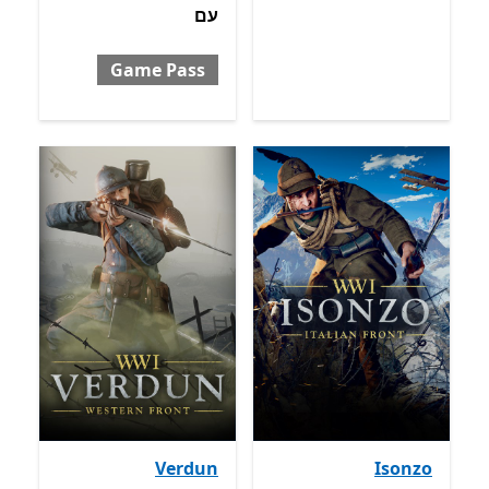
עם
Game Pass
Verdun
Isonzo