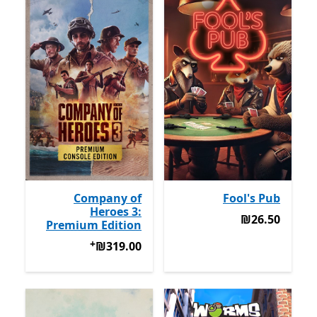
Company of
Fool's Pub
Heroes 3:
‪₪26.50‬
‪₪26.50‬
Premium Edition
+
‪₪319.00‬
מבצעים על רכישת אפ
‪₪319.00‬