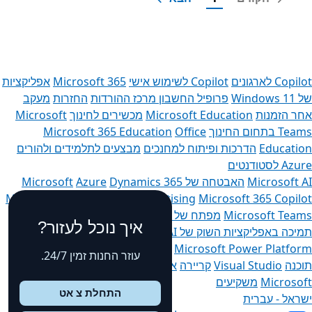
Copilot לארגונים
Copilot לשימוש אישי
Microsoft 365
אפליקציות
של Windows 11‏
פרופיל החשבון
מרכז ההורדות
החזרות
מעקב
אחר הזמנות
Microsoft Education
מכשירים לחינוך
Microsoft
Teams בתחום החינוך
Office
Microsoft 365 Education
Education
הדרכות ופיתוח למחנכים
מבצעים לתלמידים ולהורים
Azure לסטודנטים
Microsoft AI
האבטחה של Microsoft
Dynamics 365
Azure
Microsoft 365
Microsoft Advertising
Microsoft 365 Copilot
Microsoft Teams
מפתח של Microsoft
Microsoft Learn
איך נוכל לעזור?
תמיכה באפליקציות השוק של AI
קהילת Microsoft Tech
Microsoft Power Platform
Microsoft Marketplace
חברות
עוזר החנות זמין 24/7.
תוכנה
Visual Studio
קריירה
אודות Microsoft
פרטיות ב-
Microsoft
משקיעים
התחלת צ אט
ישראל - עברית‎