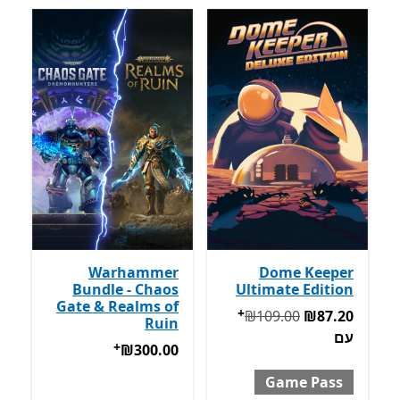
Warhammer
Dome Keeper
Bundle - Chaos
Ultimate Edition
Gate & Realms of
+
המקורי ‪₪109.00‬ עכשיו ‪₪87.20‬ עם Game Pass
מבצעים על 
‪₪109.00‬
‪₪87.20‬
Ruin
עם
+
‪₪300.00‬
מבצעים על רכישת אפ
‪₪300.00‬
Game Pass