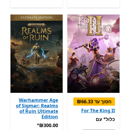
Warhammer Age
חסוך עד ‪₪66.33‬
of Sigmar: Realms
For The King II
of Ruin Ultimate
Edition
+
כלול עם Game Pass
מבצעים על רכישת אפליקציות
כלול
עם
+
‪₪300.00‬
מבצעים על רכישת אפ
‪₪300.00‬