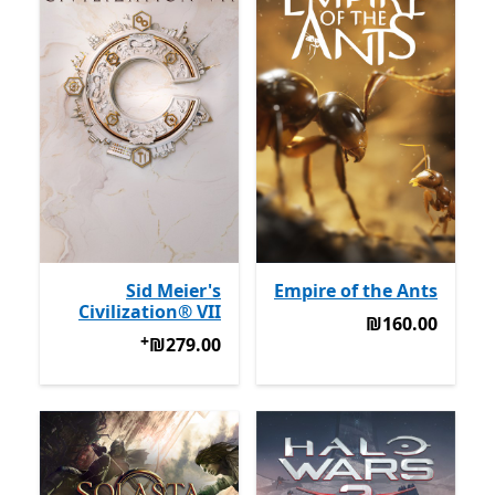
Sid Meier's
Empire of the Ants
Civilization® VII
‪₪160.00‬
‪₪160.00‬
+
‪₪279.00‬
מבצעים על רכישת אפ
‪₪279.00‬