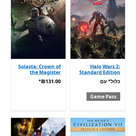
Solasta: Crown of
Halo Wars 2:
the Magister
Standard Edition
+
+
כלול עם Game Pass
‪₪131.00‬
מבצעים על רכישת אפליקציות
מבצעים על רכישת אפ
כלול
עם
‪₪131.00‬
Game Pass