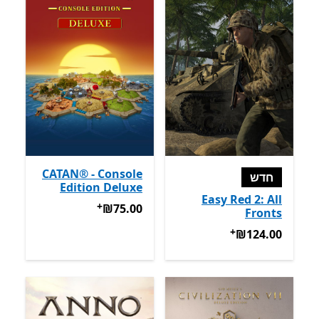
CATAN® - Console
חדש
Edition Deluxe
Easy Red 2: All
+
‪₪75.00‬
מבצעים על רכישת אפל
‪₪75.00‬
Fronts
+
‪₪124.00‬
מבצעים על רכישת אפליקציות
‪₪124.00‬