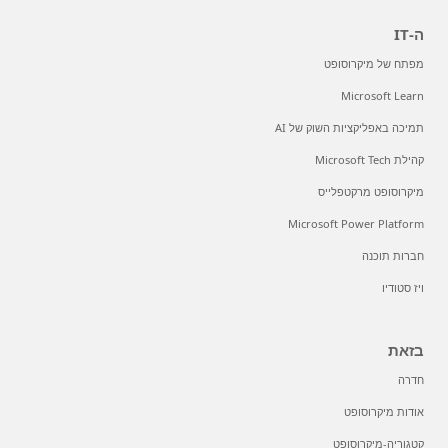
ה-IT
מפתח של מיקרוסופט
Microsoft Learn
תמיכה באפליקציות השוק של AI
קהילת Microsoft Tech
מיקרוסופט מרקטפלייס
Microsoft Power Platform
חברות תוכנה
ויז סטודיו
בזאת
חדרה
אודות מיקרוסופט
קטגוריה-מיקרוסופט