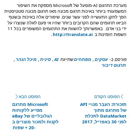
מערכת התרגום AI-מופעל של Microsoft מספקת את השיפור
המשמעותי ביותר באיכות תרגום מכונה מאז תרגום מכונה סטטיסטית
הפך לתקן התעשייה לפני עשר שנים. שיפורים אלה באיכות ובשטף
הביאו תרגומים שהם הקרובים ביותר שהיו אי פעם לאלה שנוצרו על
ידי בני אדם. באפשרותך להשוות את התרגומים המשופרים בכל 11
השפות הזמינות ב
http://translate.ai
.
פורסם ב-
עסקים
,
מפתחים
שתייגת
AI
,
סינית
,
מיכל הנהר
,
תרגום דיבור
ראה פרסומים נוספים
הפוסט הקודם
:
הפוסט הבא
:
תזכורת: העבר מנויי API
Microsoft מתרגם
של מתרגם מתוך
מסייע ללקוחות
DataMarket לתכלת
הגלובליים של eBay
לפני 30 באפריל, 2017
לקנות ולמכור מוצרים ב
-20 + שפות