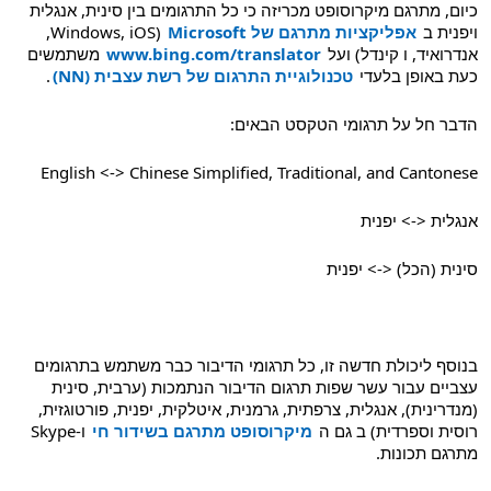
כיום, מתרגם מיקרוסופט מכריזה כי כל התרגומים בין סינית, אנגלית
ויפנית ב
אפליקציות מתרגם של Microsoft
(Windows, iOS,
אנדרואיד, ו קינדל) ועל
www.bing.com/translator
משתמשים
כעת באופן בלעדי
טכנולוגיית התרגום של רשת עצבית (NN)
.
הדבר חל על תרגומי הטקסט הבאים:
English <-> Chinese Simplified, Traditional, and Cantonese
אנגלית
<->
יפנית
סינית (הכל)
<->
יפנית
בנוסף ליכולת חדשה זו, כל תרגומי הדיבור כבר משתמש בתרגומים
עצביים עבור עשר שפות תרגום הדיבור הנתמכות (ערבית, סינית
(מנדרינית), אנגלית, צרפתית, גרמנית, איטלקית, יפנית, פורטוגזית,
רוסית וספרדית) ב גם ה
מיקרוסופט מתרגם בשידור חי
ו-Skype
מתרגם תכונות.