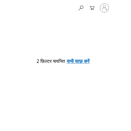
अपने
कार्य
खाते
से
साइन
इन
करें
2 फ़िल्टर चयनित
सभी साफ़ करें