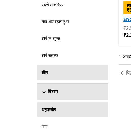
सबसे लोकप्रिय
तक
₹
Sho
नया और बढ़ता हुआ
मूल
₹2,
₹2,
शीर्ष निःशुल्क
शीर्ष सशुल्क
1 आइटमो
1 आइटमो
डील
पि
विभाग
अनुप्रयोग
गेम्स