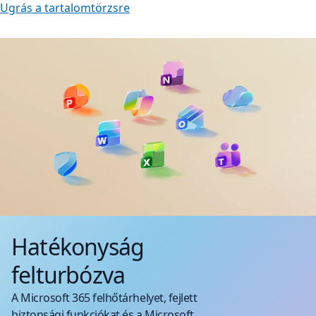
Ugrás a tartalomtörzsre
Hatékonyság
felturbózva
A Microsoft 365 felhőtárhelyet, fejlett
biztonsági funkciókat és a Microsoft