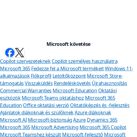
Microsoft követése
Copilot szervezeteknek
Copilot személyes használatra
Microsoft 365
Fedezze fel a Microsoft termékeit
Windows 11-
alkalmazások
Fiókprofil
Letöltőközpont
Microsoft Store-
támogatás
Visszaküldés
Rendeléskövetés
Újrahasznosítás
Commercial Warranties
Microsoft Education
Oktatási
eszközök
Microsoft Teams oktatáshoz
Microsoft 365
Education
Office oktatási verzió
Oktatóképzés és -fejlesztés
Ajánlatok diákoknak és szülőknek
Azure diákoknak
Microsoft AI
Microsoft-biztonság
Azure
Dynamics 365
Microsoft 365
Microsoft Advertising
Microsoft 365 Copilot
Microsoft Teamshez készült
Microsoft-fejlesztő
Microsoft