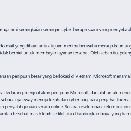
 mengalami serangkaian serangan cyber berupa spam yang menyebab
otmail yang dibuat untuk tujuan menipu berusaha meraup keuntunga
tidak berniat untuk membayar layanan tersebut. Oleh sebab itu, pel
usahaan penipuan besar yang berlokasi di Vietnam. Microsoft menamai
 terlarang, menjual akun penipuan Microsoft, dan alat untuk menembu
k sebagai gateway menuju kejahatan cyber bagi para penjahat kare
n penyalahgunaan secara online. Secara keseluruhan, kelompok ini 
Jumlah tersebut masih lebih sedikit jika dibandingkan biaya yang ha