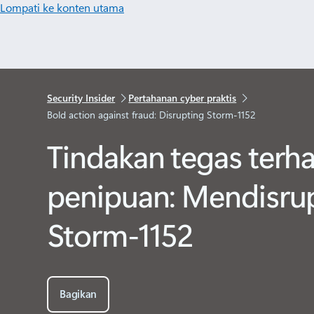
Lompati ke konten utama
Security Insider
Pertahanan cyber praktis
Bold action against fraud: Disrupting Storm-1152
Tindakan tegas terh
penipuan: Mendisru
Storm-1152
Bagikan