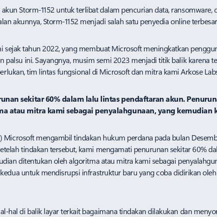
kun Storm-1152 untuk terlibat dalam pencurian data, ransomware, d
jualan akunnya, Storm-1152 menjadi salah satu penyedia online terbesa
a ini sejak tahun 2022, yang membuat Microsoft meningkatkan peng
palsu ini. Sayangnya, musim semi 2023 menjadi titik balik karena t
erlukan, tim lintas fungsional di Microsoft dan mitra kami Arkose Lab
runan sekitar 60% dalam lalu lintas pendaftaran akun. Penurun
ma atau mitra kami sebagai penyalahgunaan, yang kemudian k
CU) Microsoft mengambil tindakan ​hukum perdana ​pada bulan Desem
etelah tindakan tersebut, kami mengamati penurunan sekitar 60% dal
mudian ditentukan oleh algoritma atau mitra kami sebagai penyalahg
a kedua untuk mendisrupsi infrastruktur baru yang coba didirikan o
al di balik layar terkait bagaimana tindakan dilakukan dan menyorot