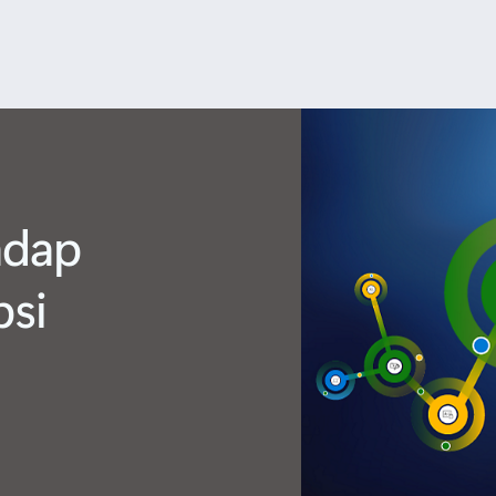
adap
psi