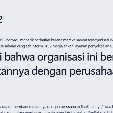
2
2 berhasil menarik perhatian karena mereka sangat terorganisasi d
perusahaan yang sah, Storm-1152 menjalankan layanan penyelesaian C
i bahwa organisasi ini b
nnya dengan perusahaa
 Anda dapat membandingkannya dengan perusahaan SaaS lainnya,” k
publik, menerima pembayaran mata uang kripto melalui PayPal, dan 