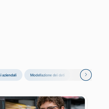
Avanti
i aziendali
Modellazione dei dati
Condivisione di sto