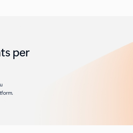
hts per
su
tform.