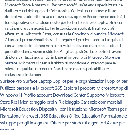
Microsoft Store è basato su Recommerce™, un'azienda specializzata nel
riutilizzo e nel riciclaggio dell'elettronica. Ottieni un rimborso e il tuo
dispositivo usato otterrà una nuova casa, oppure Recommerce riciclerà il
tuo dispositivo senza alcun costo per te. I criteri di reso applicabili sono
validi per ciascun acquisto. Per le condizioni applicabili agli acquisti
effettuati su Microsoft Store, consulta le
Condizioni di vendita Microsoft
.
Gli articoli promozionali ricevuti in regalo o i prodotti scontati acquistati
con un prodotto idoneo non sono validi o devono essere restituiti se il
prodotto idoneo viene restituito. Per gli acquisti Surface, potresti avere
diritto a vantaggi aggiuntivi in base all'impegno di
Microsoft Store per
Surface
. Microsoft si riserva il diritto di modificare o interrompere le
offerte in qualsiasi momento. Potrebbero essere applicabili altre
esclusioni e limitazioni.
Surface Pro
Surface Laptop
Copilot per le organizzazioni
Copilot per
l'utilizzo personale
Microsoft 365
Esplora i prodotti Microsoft
App di
Windows 11
Profilo account
Download Center
Supporto Microsoft
Store
Resi
Monitoraggio ordini
Riciclaggio
Garanzie commerciali
Microsoft Education
Dispositivi per l'istruzione
Microsoft Teams per
l'istruzione
Microsoft 365 Education
Office Education
Formazione e
sviluppo per gli insegnanti
Offerte per studenti e genitori
Azure per
studenti