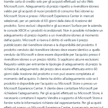
tramite carta di credito solo per gli acquisti effettuati sul sito Web
Microsoft.com. Adeguamento di prezzo rispetto a rivenditore idoneo:
valido per gli acquisti di nuovi prodotti di consumo fisici idonei su
Microsoft Store e presso i Microsoft Experience Center in mercati
selezionati, per un periodo di 60 giorni dalla data di ricezione del
prodotto. Sono esclusi i dispositivi e gli accessori Surface per le aziende,
le console XBOX e i prodotti ricondizionati. Non è possibile richiedere un
adeguamento di prezzo rispetto a un rivenditore idoneo al momento
dell'acquisto. Microsoft si riserva il diritto di verificare il prezzo
pubblicizzato dal rivenditore idoneo e la disponibilità del prodotto. Il
prodotto venduto dal rivenditore idoneo deve essere identico a quello
venduto da Microsoft e deve essere disponibile per l'acquisto presso il
rivenditore idoneo a un prezzo ridotto. Si applicano alcune esclusioni.
Requisito valido per entrambe le tipologie di adeguamento di prezzo: la
richiesta di adeguamento del prezzo deve essere effettuata entro 60
giorni dalla ricezione del prodotto e non può essere completata al
momento dell'acquisto. Il cliente ha diritto all'adeguamento solo se il
prodotto è disponibile per l'acquisto su Microsoft Store o presso un
Microsoft Experience Center. Il cliente deve contattare Microsoft per
richiedere l'adeguamento. Per gli acquisti effettuati su Microsoft Store, è
necessario contattare il reparto Vendite e supporto di Microsoft Store e
fornire tutte le informazioni richieste dal rappresentante. Per gli acquisti
effettuati presso un Microsoft Experience Center, è necessario recarsi sul