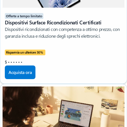
Offerte a tempo limitato
Dispositivi Surface Ricondizionati Certificati
Dispositivi ricondizionati con competenza a ottimo prezzo, con
garanzia inclusa e riduzione degli sprechi elettronici.
Risparmia un ulteriore 30%
$
•
•
•
•
•
•
Acquista ora