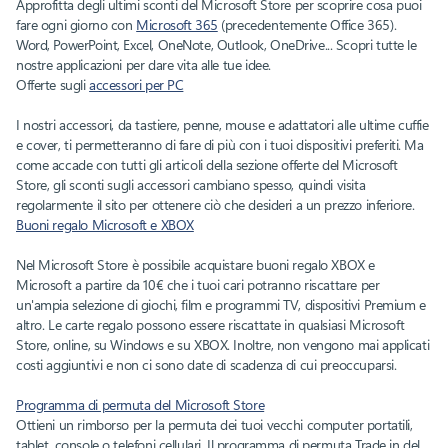
Approfitta degli ultimi sconti del Microsoft Store per scoprire cosa puoi
fare ogni giorno con
Microsoft 365
(precedentemente Office 365).
Word, PowerPoint, Excel, OneNote, Outlook, OneDrive... Scopri tutte le
nostre applicazioni per dare vita alle tue idee.
Offerte sugli
accessori per PC
I nostri accessori, da tastiere, penne, mouse e adattatori alle ultime cuffie
e cover, ti permetteranno di fare di più con i tuoi dispositivi preferiti. Ma
come accade con tutti gli articoli della sezione offerte del Microsoft
Store, gli sconti sugli accessori cambiano spesso, quindi visita
regolarmente il sito per ottenere ciò che desideri a un prezzo inferiore.
Buoni regalo Microsoft e XBOX
Nel Microsoft Store è possibile acquistare buoni regalo XBOX e
Microsoft a partire da 10€ che i tuoi cari potranno riscattare per
un'ampia selezione di giochi, film e programmi TV, dispositivi Premium e
altro. Le carte regalo possono essere riscattate in qualsiasi Microsoft
Store, online, su Windows e su XBOX. Inoltre, non vengono mai applicati
costi aggiuntivi e non ci sono date di scadenza di cui preoccuparsi.
Programma di permuta del Microsoft Store
Ottieni un rimborso per la permuta dei tuoi vecchi computer portatili,
tablet, console o telefoni cellulari. Il programma di permuta Trade in del