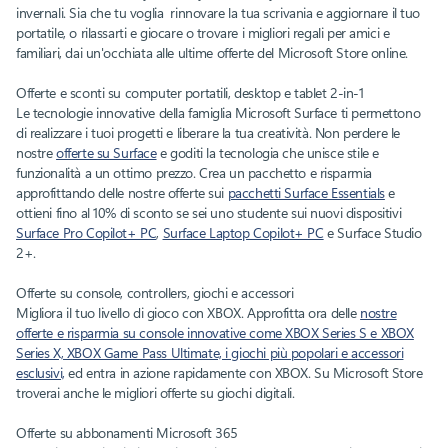
invernali. Sia che tu voglia rinnovare la tua scrivania e aggiornare il tuo
portatile, o rilassarti e giocare o trovare i migliori regali per amici e
familiari, dai un'occhiata alle ultime offerte del Microsoft Store online.
Offerte e sconti su computer portatili, desktop e tablet 2-in-1
Le tecnologie innovative della famiglia Microsoft Surface ti permettono
di realizzare i tuoi progetti e liberare la tua creatività. Non perdere le
nostre
offerte su Surface
e goditi la tecnologia che unisce stile e
funzionalità a un ottimo prezzo. Crea un pacchetto e risparmia
approfittando delle nostre offerte sui
pacchetti Surface Essentials
e
ottieni fino al 10% di sconto se sei uno studente sui nuovi dispositivi
Surface Pro Copilot+ PC
,
Surface Laptop Copilot+ PC
e Surface Studio
2+.
Offerte su console, controllers, giochi e accessori
Migliora il tuo livello di gioco con XBOX. Approfitta ora delle
nostre
offerte e risparmia su console innovative come XBOX Series S e XBOX
Series X, XBOX Game Pass Ultimate, i giochi più popolari e accessori
esclusivi,
ed entra in azione rapidamente con XBOX. Su Microsoft Store
troverai anche le migliori offerte su giochi digitali.
Offerte su abbonamenti Microsoft 365