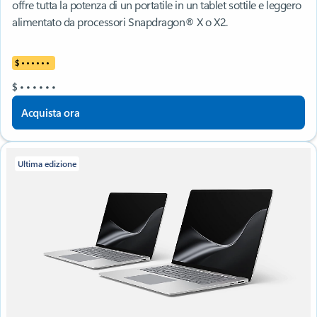
offre tutta la potenza di un portatile in un tablet sottile e leggero
alimentato da processori Snapdragon® X o X2.
$
•
•
•
•
•
•
$
•
•
•
•
•
•
Acquista ora
Ultima edizione