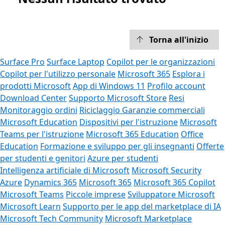
Torna all'inizio
Surface Pro
Surface Laptop
Copilot per le organizzazioni
Copilot per l'utilizzo personale
Microsoft 365
Esplora i
prodotti Microsoft
App di Windows 11
Profilo account
Download Center
Supporto Microsoft Store
Resi
Monitoraggio ordini
Riciclaggio
Garanzie commerciali
Microsoft Education
Dispositivi per l'istruzione
Microsoft
Teams per l'istruzione
Microsoft 365 Education
Office
Education
Formazione e sviluppo per gli insegnanti
Offerte
per studenti e genitori
Azure per studenti
Intelligenza artificiale di Microsoft
Microsoft Security
Azure
Dynamics 365
Microsoft 365
Microsoft 365 Copilot
Microsoft Teams
Piccole imprese
Sviluppatore Microsoft
Microsoft Learn
Supporto per le app del marketplace di IA
Microsoft Tech Community
Microsoft Marketplace