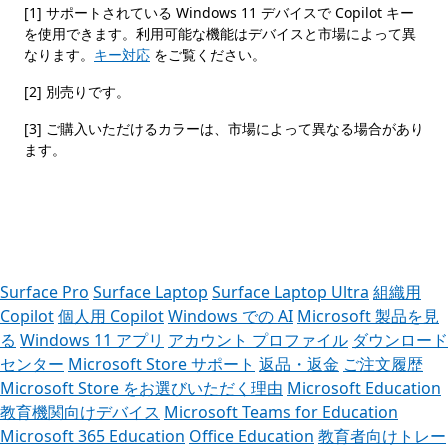
[1] サポートされている Windows 11 デバイスで Copilot キー
を使用できます。利用可能な機能はデバイスと市場によって異
なります。
キー対応
をご覧ください。
[2] 別売りです。
[3] ご購入いただけるカラーは、市場によって異なる場合があり
ます。
ブに戻る
Surface Pro
Surface Laptop
Surface Laptop Ultra
組織用
Copilot
個人用 Copilot
Windows での AI
Microsoft 製品を見
る
Windows 11 アプリ
アカウント プロファイル
ダウンロード
センター
Microsoft Store サポート
返品・返金
ご注文履歴
Microsoft Store をお選びいただく理由
Microsoft Education
教育機関向けデバイス
Microsoft Teams for Education
Microsoft 365 Education
Office Education
教育者向けトレー