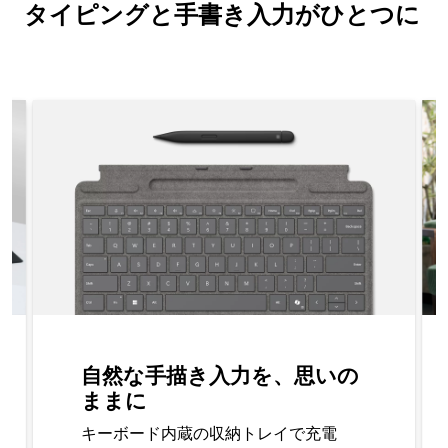
タイピングと手書き入力がひとつに
ce Pro キーボード（ペン収納付き/スリム ペン付き）の機能の詳
{start} of 4. 自然な手描き入力を、思いのままに のスライド 
自然な手描き入力を、思いの
ままに
キーボード内蔵の収納トレイで充電