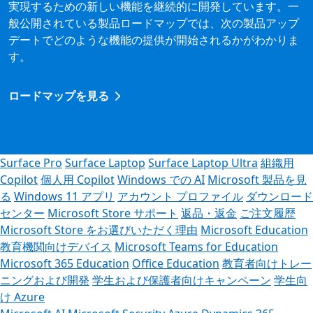
実現するための新しい機能を継続的に開発しています。一
般公開されている製品ロードマップでは、次の製品アップ
デートでどのような機能の提供が開始されるかがわかりま
す。
ロードマップを見る
Surface Pro
Surface Laptop
Surface Laptop Ultra
組織用
Copilot
個人用 Copilot
Windows での AI
Microsoft 製品を見
る
Windows 11 アプリ
アカウント プロファイル
ダウンロード
センター
Microsoft Store サポート
返品・返金
ご注文履歴
Microsoft Store をお選びいただく理由
Microsoft Education
教育機関向けデバイス
Microsoft Teams for Education
Microsoft 365 Education
Office Education
教育者向けトレー
ニングおよび開発
学生および保護者向けキャンペーン
学生向
け Azure