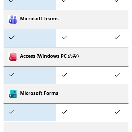
Included
Included
In
Microsoft Teams
Included
Included
In
Access (Windows PC のみ)
Included
Included
In
Microsoft Forms
Included
Included
In