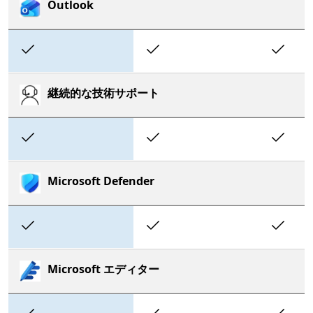
Outlook
Included
Included
In
継続的な技術サポート
Included
Included
In
Microsoft Defender
Included
Included
In
Microsoft エディター