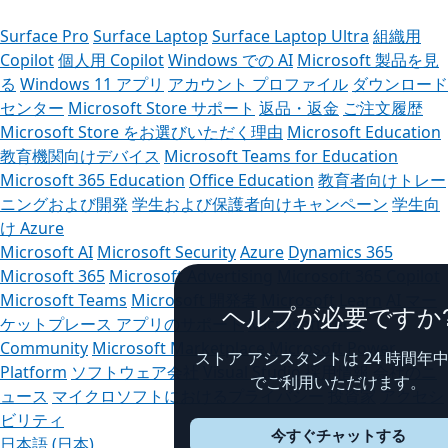
Surface Pro
Surface Laptop
Surface Laptop Ultra
組織用
Copilot
個人用 Copilot
Windows での AI
Microsoft 製品を見
る
Windows 11 アプリ
アカウント プロファイル
ダウンロード
センター
Microsoft Store サポート
返品・返金
ご注文履歴
Microsoft Store をお選びいただく理由
Microsoft Education
教育機関向けデバイス
Microsoft Teams for Education
Microsoft 365 Education
Office Education
教育者向けトレー
ニングおよび開発
学生および保護者向けキャンペーン
学生向
け Azure
Microsoft AI
Microsoft Security
Azure
Dynamics 365
Microsoft 365
Microsoft Advertising
Microsoft 365 Copilot
Microsoft Teams
Microsoft 開発者
Microsoft Learn
AI マー
ヘルプが必要ですか?
ケットプレース アプリのサポート
Microsoft Tech
Community
Microsoft Marketplace
Microsoft Power
ストア アシスタントは 24 時間年中無休
Platform
ソフトウェア会社
Visual Studio
採用情報
会社のニ
でご利用いただけます。
ュース
マイクロソフトにおけるプライバシー
投資家
アクセシ
ビリティ
今すぐチャットする
日本語 (日本)