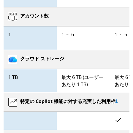
アカウント数
1
1 ～ 6
1 ～ 6
クラウド ストレージ
1 TB
最大 6 TB (ユーザー
最大 6 
あたり 1 TB)
あたり 1 
特定の Copilot 機能に対する充実した利用枠
1
In