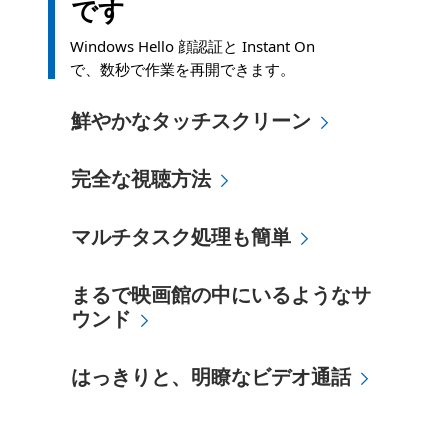
です
Windows Hello 顔認証と Instant On で、数秒で作
Windows Hello 顔認証と Instant On
で、数秒で作業を再開できます。
鮮やかなタッチスクリーン
ひらめいたら、ハイレゾ対応の PixelSense™ タ
完全な視聴方法
Surface Signature 縦横比 3:2 で画面表
マルチタスク処理も簡単
Adobe® のクリエイティブなアプリ*からカジュアル
まるで映画館の中にいるようなサ
ウンド
お気に入りのショーや映画をストリーミングするなら、Dol
はっきりと、明瞭なビデオ通話
暗い場所でも、前面 高精細カメラで、最高の自分を見