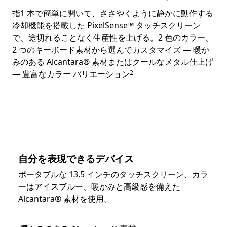
指1 本で簡単に開いて、ささやくように静かに動作する
冷却機能を搭載した PixelSense™ タッチスクリーン
で、途切れることなく生産性を上げる。2 色のカラー、
2 つのキーボード素材から選んでカスタマイズ — 暖か
みのある Alcantara® 素材またはクールなメタル仕上げ
Footnote
— 豊富なカラー バリエーション
2
自分を表現できるデバイス
ポータブルな 13.5 インチのタッチスクリーン、カラ
ーはアイスブルー、暖かみと高級感を備えた
Alcantara® 素材を使用。