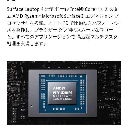
Surface Laptop 4 に第 11世代 Intel® Core™ とカスタ
ム AMD Ryzen™ Microsoft Surface® エディション プ
Footnote
ロセッサ
を搭載。ノート PC で比類なきパフォーマン
2
スを発揮し、ブラウザー タブ間のスムーズなフロー
と、すべてのアプリケーションで 高速なマルチタスク
処理を実現します。 ​