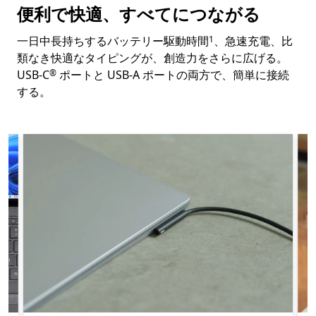
便利で快適、すべてにつながる
Footnote
一日中長持ちするバッテリー駆動時間
、急速充電、比
1
類なき快適なタイピングが、創造力をさらに広げる。
Footnote
USB-C
ポートと USB-A ポートの両方で、簡単に接続
®
する。
スキップ Surface Laptop 4 の便利な機能
Slide 1 of 3. 初日から長持ちするバッテリー駆動時間