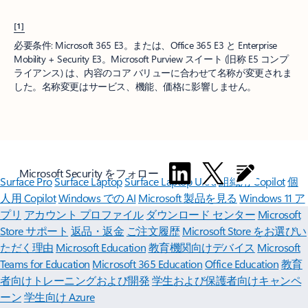
[1]
必要条件: Microsoft 365 E3。または、Office 365 E3 と Enterprise
Mobility + Security E3。Microsoft Purview スイート (旧称 E5 コンプ
ライアンス) は、内容のコア バリューに合わせて名称が変更されま
した。名称変更はサービス、機能、価格に影響しません。
Microsoft Security をフォロー
Surface Pro
Surface Laptop
Surface Laptop Ultra
組織用 Copilot
個
人用 Copilot
Windows での AI
Microsoft 製品を見る
Windows 11 ア
プリ
アカウント プロファイル
ダウンロード センター
Microsoft
Store サポート
返品・返金
ご注文履歴
Microsoft Store をお選びい
ただく理由
Microsoft Education
教育機関向けデバイス
Microsoft
Teams for Education
Microsoft 365 Education
Office Education
教育
者向けトレーニングおよび開発
学生および保護者向けキャンペ
ーン
学生向け Azure