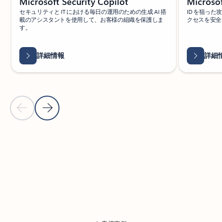
Microsoft Security Copilot
Microsof
セキュリティと IT における毎日の運用のための生成 AI 搭
ID を狙っ
載のアシスタントを使用して、お客様の組織を保護しま
クセスを安全
す。
詳細情報
詳細
前のスライド
次のスライド
カルーセル ナビゲーション コントロールに戻る