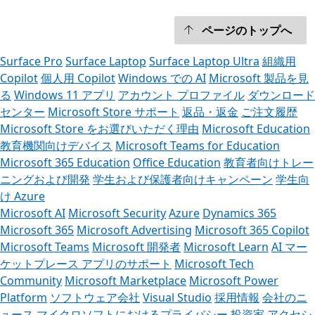
ページのトップへ
Surface Pro
Surface Laptop
Surface Laptop Ultra
組織用
Copilot
個人用 Copilot
Windows での AI
Microsoft 製品を見
る
Windows 11 アプリ
アカウント プロファイル
ダウンロード
センター
Microsoft Store サポート
返品・返金
ご注文履歴
Microsoft Store をお選びいただく理由
Microsoft Education
教育機関向けデバイス
Microsoft Teams for Education
Microsoft 365 Education
Office Education
教育者向けトレー
ニングおよび開発
学生および保護者向けキャンペーン
学生向
け Azure
Microsoft AI
Microsoft Security
Azure
Dynamics 365
Microsoft 365
Microsoft Advertising
Microsoft 365 Copilot
Microsoft Teams
Microsoft 開発者
Microsoft Learn
AI マー
ケットプレース アプリのサポート
Microsoft Tech
Community
Microsoft Marketplace
Microsoft Power
Platform
ソフトウェア会社
Visual Studio
採用情報
会社のニ
ュース
マイクロソフトにおけるプライバシー
投資家
アクセシ