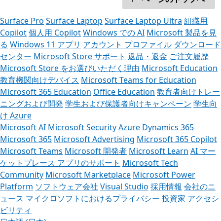
Surface Pro
Surface Laptop
Surface Laptop Ultra
組織用
Copilot
個人用 Copilot
Windows での AI
Microsoft 製品を見
る
Windows 11 アプリ
アカウント プロファイル
ダウンロード
センター
Microsoft Store サポート
返品・返金
ご注文履歴
Microsoft Store をお選びいただく理由
Microsoft Education
教育機関向けデバイス
Microsoft Teams for Education
Microsoft 365 Education
Office Education
教育者向けトレー
ニングおよび開発
学生および保護者向けキャンペーン
学生向
け Azure
Microsoft AI
Microsoft Security
Azure
Dynamics 365
Microsoft 365
Microsoft Advertising
Microsoft 365 Copilot
Microsoft Teams
Microsoft 開発者
Microsoft Learn
AI マー
ケットプレース アプリのサポート
Microsoft Tech
Community
Microsoft Marketplace
Microsoft Power
Platform
ソフトウェア会社
Visual Studio
採用情報
会社のニ
ュース
マイクロソフトにおけるプライバシー
投資家
アクセシ
ビリティ