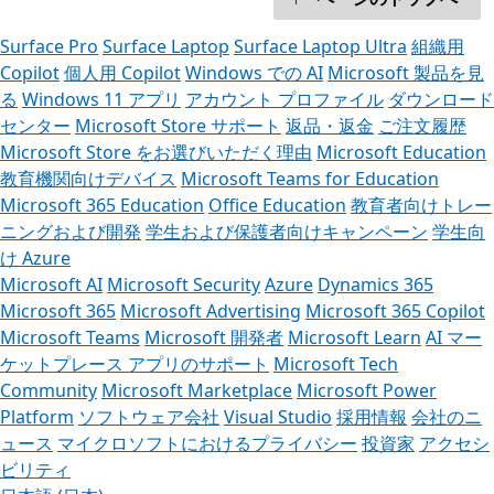
Surface Pro
Surface Laptop
Surface Laptop Ultra
組織用
Copilot
個人用 Copilot
Windows での AI
Microsoft 製品を見
る
Windows 11 アプリ
アカウント プロファイル
ダウンロード
センター
Microsoft Store サポート
返品・返金
ご注文履歴
Microsoft Store をお選びいただく理由
Microsoft Education
教育機関向けデバイス
Microsoft Teams for Education
Microsoft 365 Education
Office Education
教育者向けトレー
ニングおよび開発
学生および保護者向けキャンペーン
学生向
け Azure
Microsoft AI
Microsoft Security
Azure
Dynamics 365
Microsoft 365
Microsoft Advertising
Microsoft 365 Copilot
Microsoft Teams
Microsoft 開発者
Microsoft Learn
AI マー
ケットプレース アプリのサポート
Microsoft Tech
Community
Microsoft Marketplace
Microsoft Power
Platform
ソフトウェア会社
Visual Studio
採用情報
会社のニ
ュース
マイクロソフトにおけるプライバシー
投資家
アクセシ
ビリティ