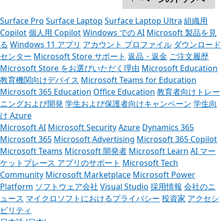
Surface Pro
Surface Laptop
Surface Laptop Ultra
組織用
Copilot
個人用 Copilot
Windows での AI
Microsoft 製品を見
る
Windows 11 アプリ
アカウント プロファイル
ダウンロード
センター
Microsoft Store サポート
返品・返金
ご注文履歴
Microsoft Store をお選びいただく理由
Microsoft Education
教育機関向けデバイス
Microsoft Teams for Education
Microsoft 365 Education
Office Education
教育者向けトレー
ニングおよび開発
学生および保護者向けキャンペーン
学生向
け Azure
Microsoft AI
Microsoft Security
Azure
Dynamics 365
Microsoft 365
Microsoft Advertising
Microsoft 365 Copilot
Microsoft Teams
Microsoft 開発者
Microsoft Learn
AI マー
ケットプレース アプリのサポート
Microsoft Tech
Community
Microsoft Marketplace
Microsoft Power
Platform
ソフトウェア会社
Visual Studio
採用情報
会社のニ
ュース
マイクロソフトにおけるプライバシー
投資家
アクセシ
ビリティ