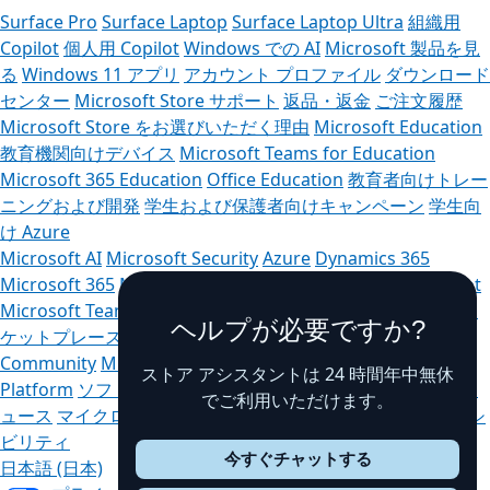
Surface Pro
Surface Laptop
Surface Laptop Ultra
組織用
Copilot
個人用 Copilot
Windows での AI
Microsoft 製品を見
る
Windows 11 アプリ
アカウント プロファイル
ダウンロード
センター
Microsoft Store サポート
返品・返金
ご注文履歴
Microsoft Store をお選びいただく理由
Microsoft Education
教育機関向けデバイス
Microsoft Teams for Education
Microsoft 365 Education
Office Education
教育者向けトレー
ニングおよび開発
学生および保護者向けキャンペーン
学生向
け Azure
Microsoft AI
Microsoft Security
Azure
Dynamics 365
Microsoft 365
Microsoft Advertising
Microsoft 365 Copilot
Microsoft Teams
Microsoft 開発者
Microsoft Learn
AI マー
ヘルプが必要ですか?
ケットプレース アプリのサポート
Microsoft Tech
Community
Microsoft Marketplace
Microsoft Power
ストア アシスタントは 24 時間年中無休
Platform
ソフトウェア会社
Visual Studio
採用情報
会社のニ
でご利用いただけます。
ュース
マイクロソフトにおけるプライバシー
投資家
アクセシ
ビリティ
今すぐチャットする
日本語 (日本)