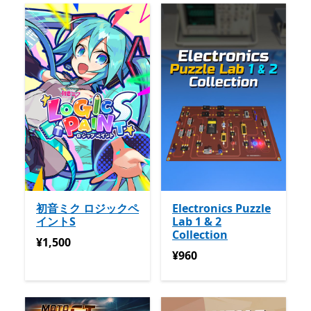
初音ミク ロジックペ
Electronics Puzzle
イントS
Lab 1 & 2
Collection
¥1,500
¥1,500
¥960
¥960