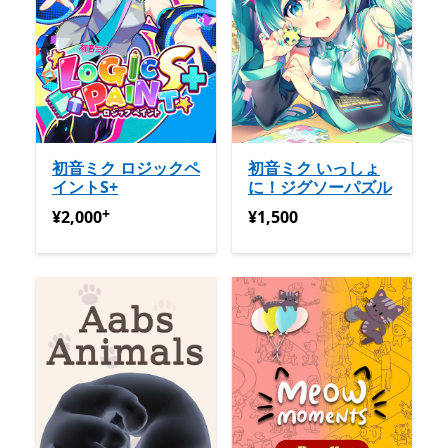
初音ミク ロジックペ
初音ミク いっしょ
イントS+
に！ジグソーパズル
+
¥2,000
アプリ内購入が提供されています
¥1,500
¥2,000
¥1,500