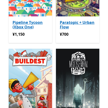
Pipeline Tycoon
Paratopic + Urban
(Xbox One)
Flow
¥1,150
¥700
¥1,150
¥700