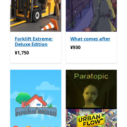
Forklift Extreme:
What comes after
Deluxe Edition
¥930
¥930
¥1,750
¥1,750