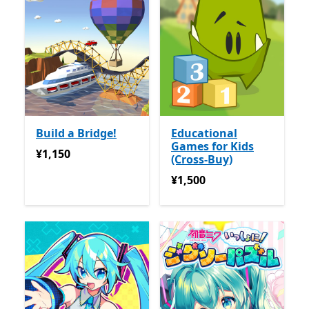
Build a Bridge!
Educational
Games for Kids
¥1,150
¥1,150
(Cross-Buy)
¥1,500
¥1,500