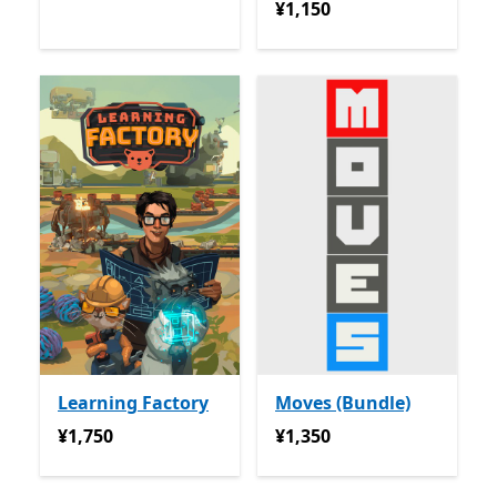
¥1,150
¥1,150
Learning Factory
Moves (Bundle)
¥1,750
¥1,350
¥1,750
¥1,350