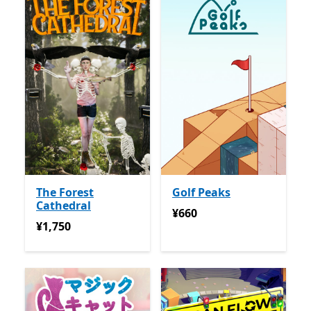
The Forest
Golf Peaks
Cathedral
¥660
¥660
¥1,750
¥1,750