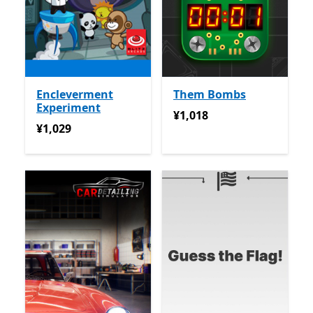
Encleverment
Them Bombs
Experiment
¥1,018
¥1,018
¥1,029
¥1,029