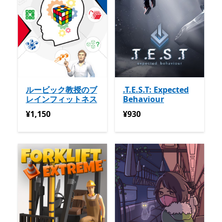
ルービック教授のブ
.T.E.S.T: Expected
レインフィットネス
Behaviour
¥1,150
¥930
¥1,150
¥930