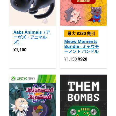
Aabs Animals（ア
最大 ¥230 割引
ーヴズ・アニマル
Meow Moments
ズ）
Bundle - ミャウモ
¥1,100
¥1,100
ーメント バンドル
定価 ¥1,150 今すぐ ¥920
¥1,150
¥920