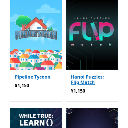
Pipeline Tycoon
Hanoi Puzzles:
Flip Match
¥1,150
¥1,150
¥1,150
¥1,150