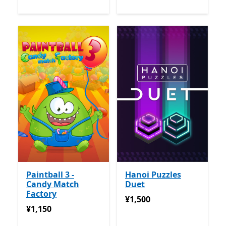
Paintball 3 -
Hanoi Puzzles
Candy Match
Duet
Factory
¥1,500
¥1,500
¥1,150
¥1,150