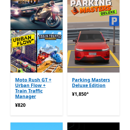
Moto Rush GT +
Parking Masters
Urban Flow +
Deluxe Edition
Train Traffic
+
¥1,850
アプリ内購入が提供
¥1,850
Manager
¥820
¥820