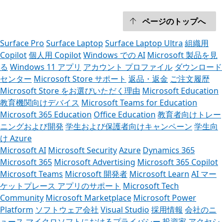
ページのトップへ
Surface Pro
Surface Laptop
Surface Laptop Ultra
組織用
Copilot
個人用 Copilot
Windows での AI
Microsoft 製品を見
る
Windows 11 アプリ
アカウント プロファイル
ダウンロード
センター
Microsoft Store サポート
返品・返金
ご注文履歴
Microsoft Store をお選びいただく理由
Microsoft Education
教育機関向けデバイス
Microsoft Teams for Education
Microsoft 365 Education
Office Education
教育者向けトレー
ニングおよび開発
学生および保護者向けキャンペーン
学生向
け Azure
Microsoft AI
Microsoft Security
Azure
Dynamics 365
Microsoft 365
Microsoft Advertising
Microsoft 365 Copilot
Microsoft Teams
Microsoft 開発者
Microsoft Learn
AI マー
ケットプレース アプリのサポート
Microsoft Tech
Community
Microsoft Marketplace
Microsoft Power
Platform
ソフトウェア会社
Visual Studio
採用情報
会社のニ
ュース
マイクロソフトにおけるプライバシー
投資家
アクセシ