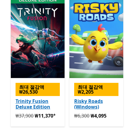
최대 절감액
최대 절감액
₩26,530
₩2,205
Trinity Fusion
Risky Roads
Deluxe Edition
(Windows)
+
원래 ₩37,900 지금 ₩11,370
앱 구매 시 제공
원래 ₩6,300 지금 ₩4,095
₩37,900
₩11,370
₩6,300
₩4,095