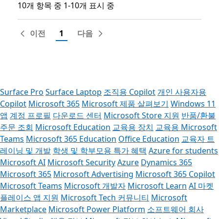
10개 항목 중 1-10개 표시 중
10개 항목 중 1-10개 표시 중
이전
1
다음
Surface Pro
Surface Laptop
조직용 Copilot
개인 사용자용
Copilot
Microsoft 365
Microsoft 제품 살펴보기
Windows 11
앱
계정 프로필
다운로드 센터
Microsoft Store 지원
반품/환불
주문 조회
Microsoft Education
교육용 장치
교육용 Microsoft
Teams
Microsoft 365 Education
Office Education
교육자 트
레이닝 및 개발
학생 및 학부모용 특가 혜택
Azure for students
Microsoft AI
Microsoft Security
Azure
Dynamics 365
Microsoft 365
Microsoft Advertising
Microsoft 365 Copilot
Microsoft Teams
Microsoft 개발자
Microsoft Learn
AI 마켓
플레이스 앱 지원
Microsoft Tech 커뮤니티
Microsoft
Marketplace
Microsoft Power Platform
소프트웨어 회사