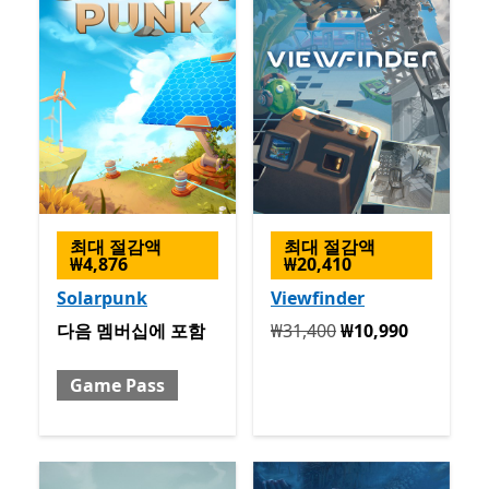
최대 절감액
최대 절감액
₩4,876
₩20,410
Solarpunk
Viewfinder
포함 포함 Game Pass
원래 ₩31,400 지금 ₩10,990
다음 멤버십에 포함
₩31,400
₩10,990
Game Pass