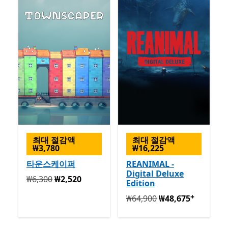
최대 절감액
최대 절감액
₩3,780
₩16,225
타운스케이퍼
REANIMAL -
Digital Deluxe
원래 ₩6,300 지금 ₩2,520
₩6,300
₩2,520
Edition
+
원래 ₩64,900 지금 ₩48,675
₩64,900
₩48,675