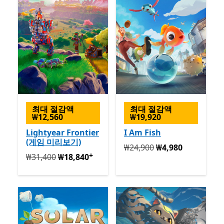
최대 절감액
최대 절감액
₩12,560
₩19,920
Lightyear Frontier
I Am Fish
(게임 미리보기)
원래 ₩24,900 지금 ₩4,980
₩24,900
₩4,980
+
원래 ₩31,400 지금 ₩18,840
앱 구매 시 제공
₩31,400
₩18,840