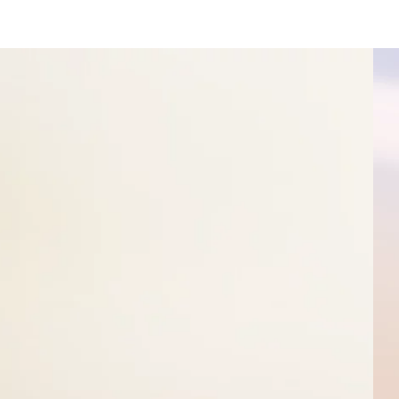
irmyn : naršykite naudodami slankiuosius skirtukus