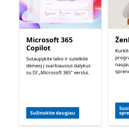
Microsoft 365
Ženk
Copilot
Kurkit
progr
Sutaupykite laiko ir sutelkite
naujau
dėmesį į svarbiausius dalykus
spren
su DI „Microsoft 365“ verslui.
Susi
Sužinokite daugiau
spr