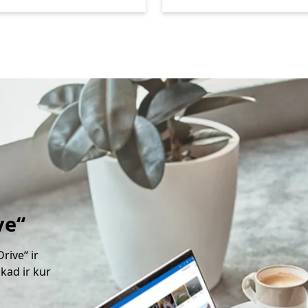
ve“
rive“ ir
 kad ir kur