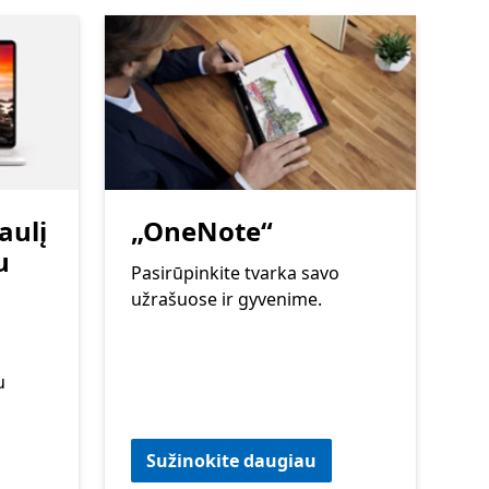
aulį
„OneNote“
u
Pasirūpinkite tvarka savo
užrašuose ir gyvenime.
u
Sužinokite daugiau