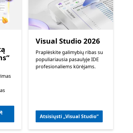
Visual Studio 2026
tą
Praplėskite galimybių ribas su
ms“
populiariausia pasaulyje IDE
profesionaliems kūrėjams.
vimas
kas
ną
Atsisiųsti „Visual Studio“