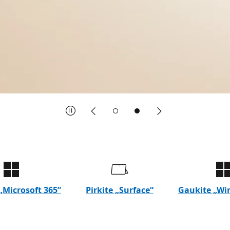
Pause
Atgal
Toliau
monstravimas: naršykite spausdami atgal ir pirmyn : naršy
 „Microsoft 365”
Pirkite „Surface“
Gaukite „Wi