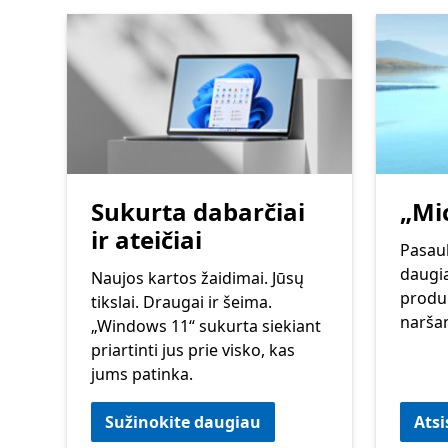
Sukurta dabarčiai
„Mi
ir ateičiai
Pasaul
daugi
Naujos kartos žaidimai. Jūsų
produ
tikslai. Draugai ir šeima.
naršan
„Windows 11“ sukurta siekiant
priartinti jus prie visko, kas
jums patinka.
Sužinokite daugiau
Atsi