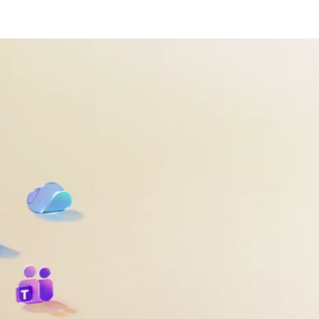
kaidrių demonstravimas: naršykite spausdami atgal ir p
us
tos
s
 naujų DI