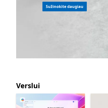
Sužinokite daugiau
Verslui