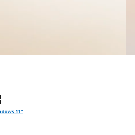
kite naudodami slankiuosius skirtukus section
ndows 11“