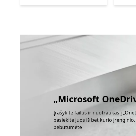
„Microsoft OneDri
Įrašykite failus ir nuotraukas į „OneD
pasiekite juos iš bet kurio įrenginio,
bebūtumėte