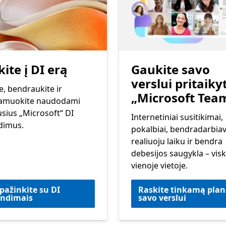
ite į DI erą
Gaukite savo
verslui pritaiky
e, bendraukite ir
„Microsoft Tea
amuokite naudodami
sius „Microsoft“ DI
Internetiniai susitikimai,
dimus.
pokalbiai, bendradarbia
realiuoju laiku ir bendra
debesijos saugykla – vis
vienoje vietoje.
pažinkite su DI
Raskite tinkamą pla
endimais
savo verslui