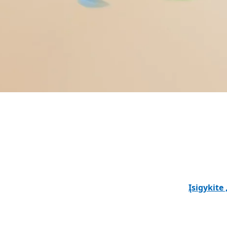
End of rekomenduojami produktai ir pranešimų skaidrių de
Įsigykite