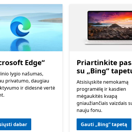
crosoft Edge“
Priartinkite pas
su „Bing“ tapet
inio lygio našumas,
au privatumo, daugiau
Atsisiųskite nemokamą
ktyvumo ir didesnė vertė
programėlę ir kasdien
t.
mėgaukitės kvapą
gniaužiančiais vaizdais s
nauju fonu.
siųsti dabar
Gauti „Bing“ tapetą