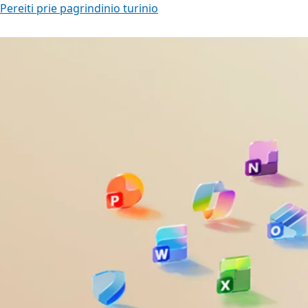
Pereiti prie pagrindinio turinio
Praleisti rekomenduojami produktai ir pranešimų s
Slide 2 of 2. Pristatome naujos kartos „Surface“ kompiuteri
Naujiena
Pristatome naujos kar
„Surface“ kompiuteriu
Surface Pro ir Surface Laptop suteikia tokių
spartinamų funkcijų, kaip Prisiminimas ir
Bendrakūrėjis.
Sužinoti daugiau