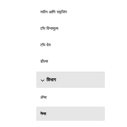
नवीन आणि राइजिंग
टॉप विनामूल्य
टॉप देय
डील्स
विभाग
अ‍ॅप्स
गेम्स