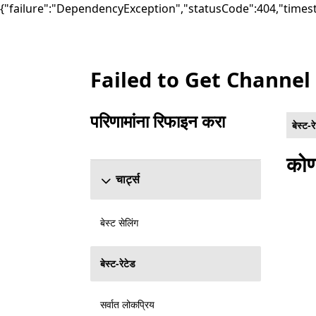
{"failure":"DependencyException","statusCode":404,"times
Failed to Get Channel
सूची Microsoft.com
परिणामांना रिफाइन करा
बेस्ट-र
रिफाइन परिणाम विभाग वगळा
कोण
चार्ट्स
बेस्ट सेलिंग
बेस्ट-रेटेड
सर्वात लोकप्रिय