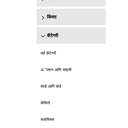
किंमत
कॅटेगरी
सर्व कॅटेगरी
अॅक्शन आणि साहसी
कार्ड आणि बोर्ड
कॅसिनो
क्लासिक्स