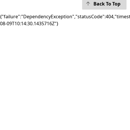
Back To Top
{"failure":"DependencyException","statusCode":404,"times
08-09T10:14:30.1435716Z"}