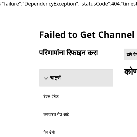
{"failure":"DependencyException","statusCode":404,"times
Failed to Get Channel
सूची Microsoft.com
परिणामांना रिफाइन करा
टॉप दे
रिफाइन परिणाम विभाग वगळा
कोण
चार्ट्स
बेस्ट-रेटेड
लवकरच येत आहे
गेम डेमो