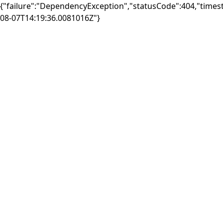
{"failure":"DependencyException","statusCode":404,"times
08-07T14:19:36.0081016Z"}