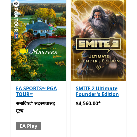
EA SPORTS™ PGA
SMITE 2 Ultimate
TOUR™
Founder's Edition
+
+
समाविष्ट सदस्यतासह मूल्य EA Play
$4,560.00
अॅप खरेदीमधले ऑफर्स
अॅप खरेदीमधले ऑफर्
समाविष्ट
सदस्यतासह
$4,560.00
मूल्य
EA Play