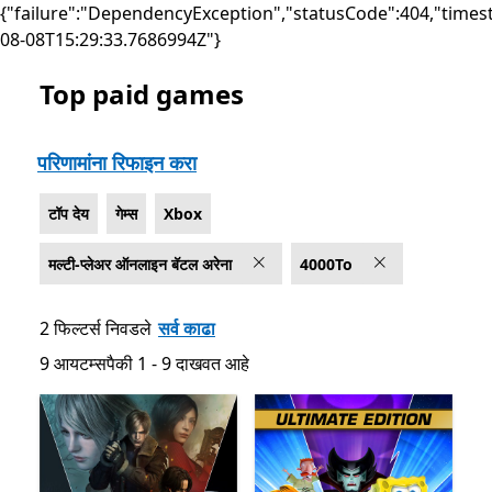
{"failure":"DependencyException","statusCode":404,"times
08-08T15:29:33.7686994Z"}
Top paid games
सूची Microsoft.com
परिणामांना रिफाइन करा
टॉप देय
गेम्स
Xbox
मल्टी-प्लेअर ऑनलाइन बॅटल अरेना
4000To
2 फिल्टर्स निवडले
सर्व काढा
9 आयटम्सपैकी 1 - 9 दाखवत आहे
9 आयटम्सपैकी 1 - 9 दाखवत आहे