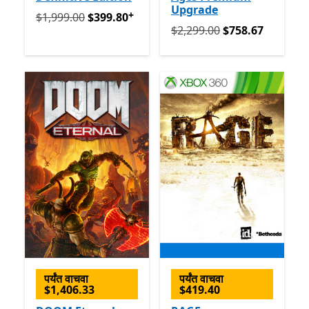
Upgrade
+
मूलतः $1,999.00 आता $399.80
अॅप खरेदीमधले ऑफर्स
$1,999.00
$399.80
मूलतः $2,299.00 आता $758.67
$2,299.00
$758.67
पर्यंत वाचवा
पर्यंत वाचवा
$1,406.33
$419.40