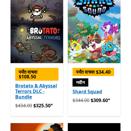
पर्यंत वाचवा
पर्यंत वाचवा $34.40
$108.50
नवीन
Brotato & Abyssal
Terrors DLC -
Shard Squad
Bundle
+
मूलतः $344.00 आता $309.60
अ
$344.00
$309.60
+
मूलतः $434.00 आता $325.50
अॅप खरेदीमधले ऑफर्स
$434.00
$325.50