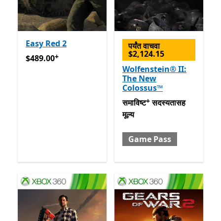
Easy Red 2
पर्यंत वाचवा
$2,124.15
+
$489.00
अॅप खरेदीमधले ऑफर्स
$489.00
Wolfenstein® II:
The New
Colossus™
+
समाविष्ट सदस्यतासह मूल्य Gam
समाविष्ट
सदस्यतासह
मूल्य
Game Pass