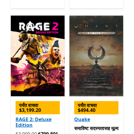
पर्यंत वाचवा
पर्यंत वाचवा
$3,199.20
$494.40
RAGE 2: Deluxe
Quake
Edition
समाविष्ट सदस्यतासह मूल्य Gam
समाविष्ट
सदस्यतासह मूल्य
+
मूलतः $3,999.00 आता $799.80
अॅप खरेदीमधले ऑफर्स