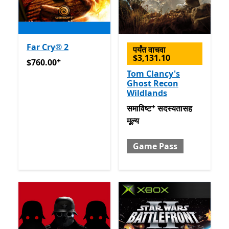
Far Cry® 2
पर्यंत वाचवा
$3,131.10
+
$760.00
अॅप खरेदीमधले ऑफर्स
$760.00
Tom Clancy's
Ghost Recon
Wildlands
+
समाविष्ट सदस्यतासह मूल्य Gam
समाविष्ट
सदस्यतासह
मूल्य
Game Pass