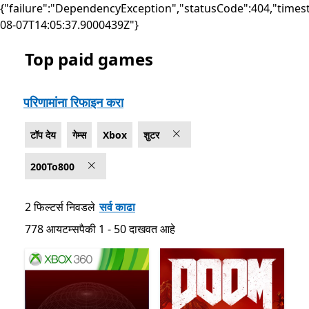
{"failure":"DependencyException","statusCode":404,"times
08-07T14:05:37.9000439Z"}
Top paid games
सूची Microsoft.com
परिणामांना रिफाइन करा
टॉप देय
गेम्स
Xbox
शुटर
200To800
2 फिल्टर्स निवडले
सर्व काढा
778 आयटम्सपैकी 1 - 50 दाखवत आहे
778 आयटम्सपैकी 1 - 50 दाखवत आहे