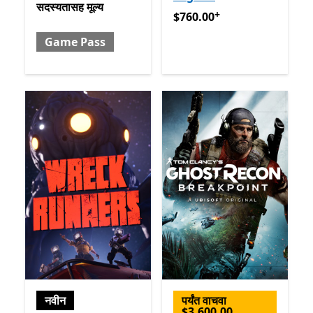
सदस्यतासह मूल्य
+
$760.00
अॅप खरेदीमधले ऑफर्स
$760.00
Game Pass
नवीन
पर्यंत वाचवा
$3,600.00