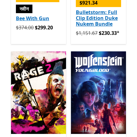
$921.34
नवीन
Bulletstorm: Full
Clip Edition Duke
Bee With Gun
Nukem Bundle
मूलतः $374.00 आता $299.20
$374.00
$299.20
+
मूलतः $1,151.67 आता $230.33
$1,151.67
$230.33