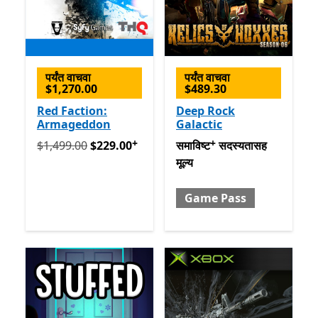
पर्यंत वाचवा
पर्यंत वाचवा
$1,270.00
$489.30
Red Faction:
Deep Rock
Armageddon
Galactic
+
+
मूलतः $1,499.00 आता $229.00
समाविष्ट सदस्यतासह मूल्य Gam
अॅप खरेदीमधले ऑफर्स
$1,499.00
$229.00
समाविष्ट
सदस्यतासह
मूल्य
Game Pass