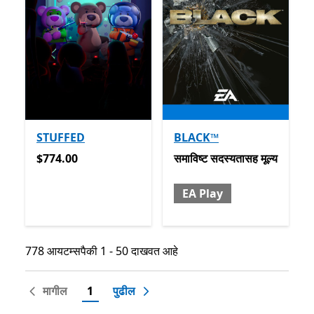
STUFFED
BLACK™
$774.00
समाविष्ट सदस्यतासह मूल्य EA Pla
$774.00
समाविष्ट
सदस्यतासह मूल्य
EA Play
778 आयटम्सपैकी 1 - 50 दाखवत आहे
778 आयटम्सपैकी 1 - 50 दाखवत आहे
मागील
1
पुढील