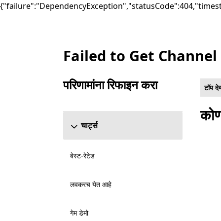
{"failure":"DependencyException","statusCode":404,"times
Failed to Get Channel
सूची Microsoft.com
परिणामांना रिफाइन करा
टॉप दे
रिफाइन परिणाम विभाग वगळा
कोण
चार्ट्स
बेस्ट-रेटेड
लवकरच येत आहे
गेम डेमो