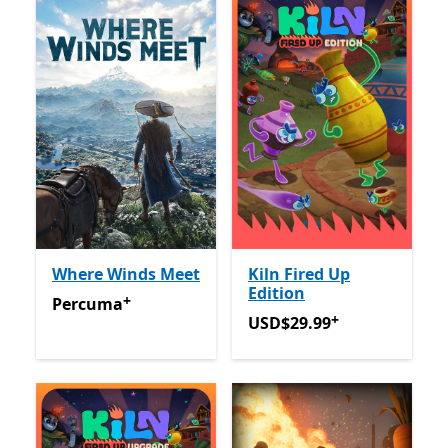
Where Winds Meet
Kiln Fired Up
Edition
+
Percuma
Tawaran dalam pembelian aplikasi
Percuma
+
USD$29.99
Tawaran dalam 
USD$29.99