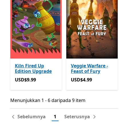
Kiln Fired Up
Veggie Warfare -
Edition Upgrade
Feast of Fury
USD$9.99
USD$4.99
USD$9.99
USD$4.99
Menunjukkan 1 - 6 daripada 9 item
Menunjukkan 1 - 6 daripada 9 item
Sebelumnya
1
Seterusnya