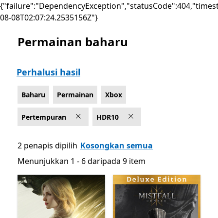
{"failure":"DependencyException","statusCode":404,"times
08-08T02:07:24.2535156Z"}
Permainan baharu
Senaraikan Microsoft.com
Perhalusi hasil
Baharu
Permainan
Xbox
Pertempuran
HDR10
2 penapis dipilih
Kosongkan semua
Menunjukkan 1 - 6 daripada 9 item
Menunjukkan 1 - 6 daripada 9 item