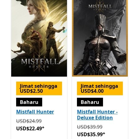
Jimat sehingga
Jimat sehingga
USD$2.50
USD$4.00
Baharu
Baharu
Mistfall Hunter
Mistfall Hunter -
Deluxe Edition
Asalnya USD$24.99 sekarang USD$22.49
Tawaran dal
USD$24.99
Asalnya USD$39.99 sekar
USD$39.99
+
USD$22.49
+
USD$35.99