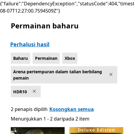
{"failure":"DependencyException","statusCode":404,"times
08-07T12:27:00.7594509Z"}
Permainan baharu
Senaraikan Microsoft.com
Perhalusi hasil
Baharu
Permainan
Xbox
Arena pertempuran dalam talian berbilang
pemain
HDR10
2 penapis dipilih
Kosongkan semua
Menunjukkan 1 - 2 daripada 2 item
Menunjukkan 1 - 2 daripada 2 item