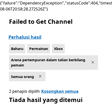
{"failure":"DependencyException","statusCode":404,"times
08-06T20:58:28.272526Z"}
Failed to Get Channel
Senaraikan Microsoft.com
Perhalusi hasil
Baharu
Permainan
Xbox
Arena pertempuran dalam talian berbilang
pemain
Semua orang
2 penapis dipilih
Kosongkan semua
Tiada hasil yang ditemui