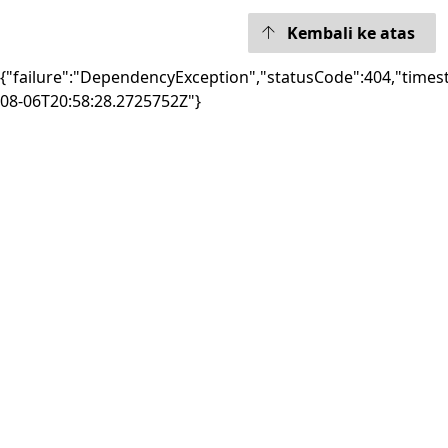
Kembali ke atas
{"failure":"DependencyException","statusCode":404,"times
08-06T20:58:28.2725752Z"}