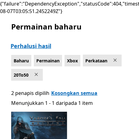
{"failure":"DependencyException","statusCode":404,"times
08-07T03:05:51.2452249Z"}
Permainan baharu
Senaraikan Microsoft.com
Perhalusi hasil
Baharu
Permainan
Xbox
Perkataan
20To50
2 penapis dipilih
Kosongkan semua
Menunjukkan 1 - 1 daripada 1 item
Menunjukkan 1 - 1 daripada 1 item