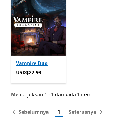
Vampire Duo
USD$22.99
USD$22.99
Menunjukkan 1 - 1 daripada 1 item
Menunjukkan 1 - 1 daripada 1 item
Sebelumnya
1
Seterusnya