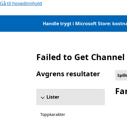
Gå til hovedinnhold
Handle trygt i Microsoft Store: kostna
Failed to Get Channel
Liste Microsoft.com
Avgrens resultater
Spil
Hopp over delen Begrens resultater
Fa
Lister
Toppkarakter