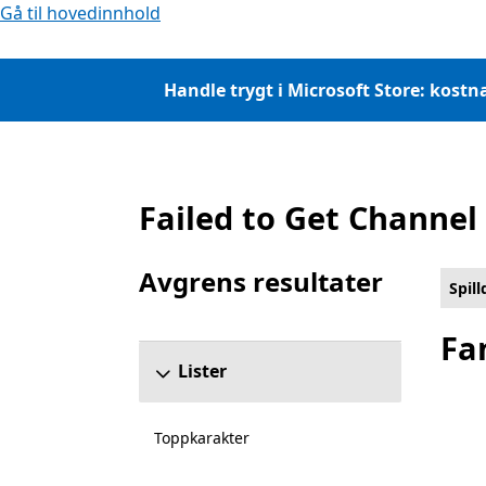
Gå til hovedinnhold
Handle trygt i Microsoft Store: kostna
Failed to Get Channel
Liste Microsoft.com
Avgrens resultater
Spil
Hopp over delen Begrens resultater
Fa
Lister
Toppkarakter