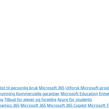
lot til personlig bruk
Microsoft 365
Utforsk Microsoft-prod
nvinning
Kommersielle garantier
Microsoft Education
Enhet
ng
Tilbud for elever og foreldre
Azure for students
namics 365
Microsoft 365
Microsoft 365 Copilot
Microsoft 