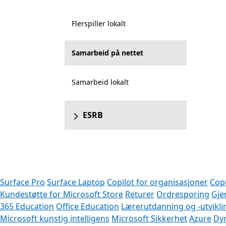
Flerspiller lokalt
Samarbeid på nettet
Samarbeid lokalt
ESRB
Surface Pro
Surface Laptop
Copilot for organisasjoner
Copi
Kundestøtte for Microsoft Store
Returer
Ordresporing
Gje
365 Education
Office Education
Lærerutdanning og -utvikli
Microsoft kunstig intelligens
Microsoft Sikkerhet
Azure
Dy