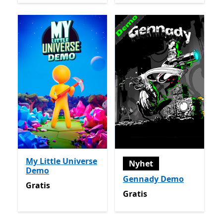
My Little Universe
Nyhet
Demo
Gennady Demo
Gratis
Gratis
Gratis
Gratis