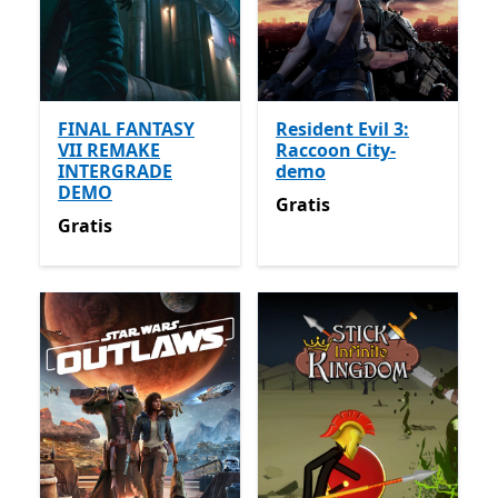
FINAL FANTASY
Resident Evil 3:
VII REMAKE
Raccoon City-
INTERGRADE
demo
DEMO
Gratis
Gratis
Gratis
Gratis