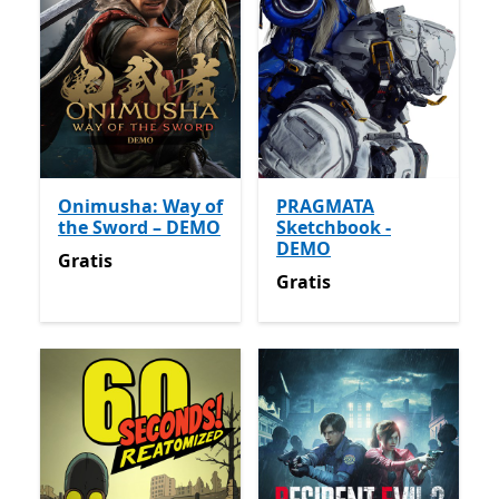
Onimusha: Way of
PRAGMATA
the Sword – DEMO
Sketchbook -
DEMO
Gratis
Gratis
Gratis
Gratis