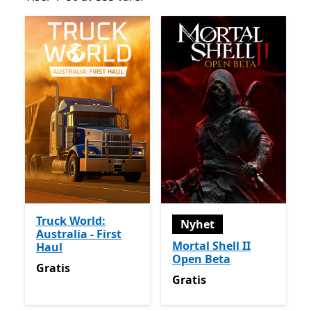
Truck World:
Nyhet
Australia - First
Mortal Shell II
Haul
Open Beta
Gratis
Gratis
Gratis
Gratis