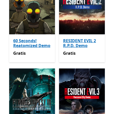
60 Seconds!
RESIDENT EVIL 2
Reatomized Demo
R.P.D. Demo
Gratis
Gratis
Gratis
Gratis