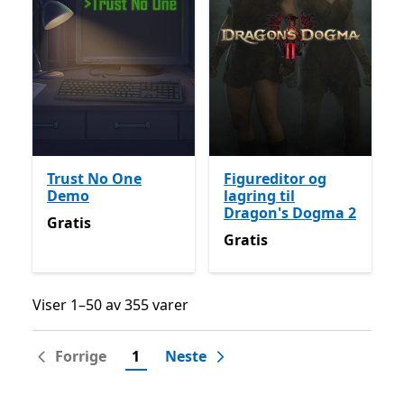
Trust No One
Figureditor og
Demo
lagring til
Dragon's Dogma 2
Gratis
Gratis
Gratis
Gratis
Viser 1–50 av 355 varer
Viser 1–50 av 355 varer
Forrige
1
Neste