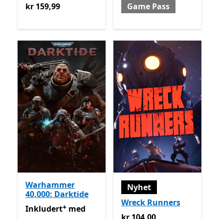
kr 159,99
kr 159,99
Game Pass
Warhammer
Nyhet
40,000: Darktide
Wreck Runners
+
Inkludert med Game Pass
Tilbyr kjøp i appen
Inkludert
med
kr 104,00
kr 104,00