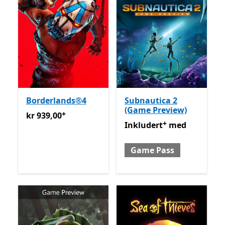
Borderlands®4
Subnautica 2
(Game Preview)
+
kr 939,00
Tilbyr kjøp i appen
kr 939,00
+
Inkludert med Game Pass
Inkludert
med
Game Pass