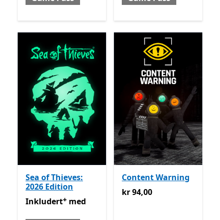
Sea of Thieves:
Content Warning
2026 Edition
kr 94,00
kr 94,00
+
Inkludert med Game Pass
Tilbyr kjøp i appen
Inkludert
med