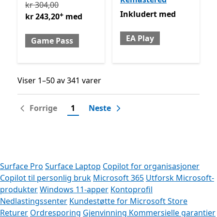
Opprinnelig kr 304,00 nå kr 243,20 med Game Pass
T
kr 304,00
Inkludert med EA Play
Inkludert
med
+
kr 243,20
med
EA Play
Game Pass
Viser 1–50 av 341 varer
Viser 1–50 av 341 varer
Forrige
1
Neste
Surface Pro
Surface Laptop
Copilot for organisasjoner
Copilot til personlig bruk
Microsoft 365
Utforsk Microsoft-
produkter
Windows 11-apper
Kontoprofil
Nedlastingssenter
Kundestøtte for Microsoft Store
Returer
Ordresporing
Gjenvinning
Kommersielle garantier