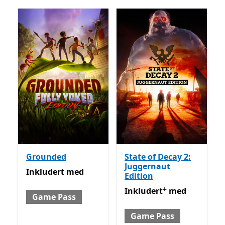
Grounded
State of Decay 2:
Juggernaut
Inkludert med Game Pass
Inkludert
med
Edition
+
Inkludert med Game Pass
Inkludert
med
Game Pass
Game Pass