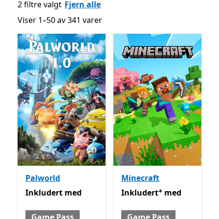
2 filtre valgt
Fjern alle
Viser 1–50 av 341 varer
Viser 1–50 av 341 varer
Palworld
Minecraft
+
Inkludert med Game Pass
Inkludert med Game Pass
Inkludert
med
Inkludert
med
Game Pass
Game Pass