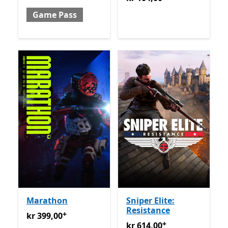
Game Pass
Marathon
Sniper Elite:
Resistance
+
kr 399,00
Tilbyr kjøp i appen
kr 399,00
+
kr 614,00
Tilbyr kjøp i appe
kr 614,00