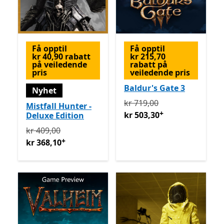
Få opptil
Få opptil
kr 40,90 rabatt
kr 215,70
på veiledende
rabatt på
pris
veiledende pris
Baldur's Gate 3
Nyhet
Opprinnelig kr 719,00 nå k
kr 719,00
Mistfall Hunter -
+
kr 503,30
Deluxe Edition
Opprinnelig kr 409,00 nå kr 368,10
Tilbyr kjøp i appe
kr 409,00
+
kr 368,10