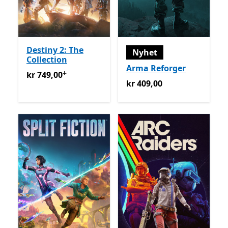
Destiny 2: The
Nyhet
Collection
Arma Reforger
+
kr 749,00
Tilbyr kjøp i appen
kr 749,00
kr 409,00
kr 409,00