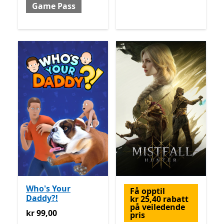
Game Pass
Who's Your
Få opptil
Daddy?!
kr 25,40 rabatt
på veiledende
kr 99,00
kr 99,00
pris