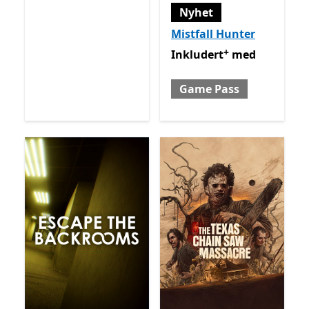
Nyhet
Mistfall Hunter
+
Inkludert med Game Pass
Inkludert
med
Game Pass