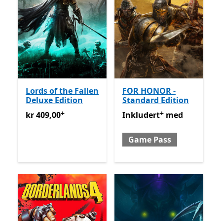
Lords of the Fallen
FOR HONOR -
Deluxe Edition
Standard Edition
+
+
kr 409,00
Tilbyr kjøp i appen
Inkludert med Game Pass
kr 409,00
Inkludert
med
Game Pass