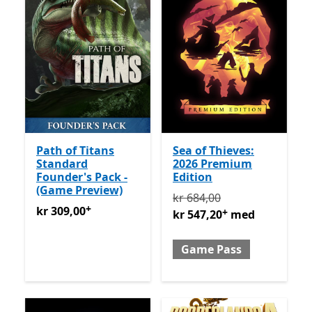
Path of Titans
Sea of Thieves:
Standard
2026 Premium
Founder's Pack -
Edition
(Game Preview)
Opprinnelig kr 684,00 nå
kr 684,00
+
kr 309,00
Tilbyr kjøp i appen
kr 309,00
+
kr 547,20
med
Game Pass