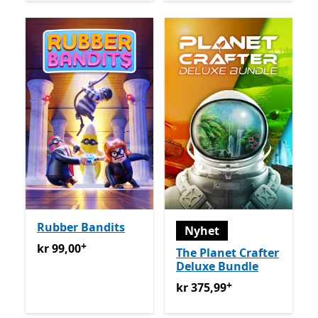
Rubber Bandits
Nyhet
+
kr 99,00
Tilbyr kjøp i appen
kr 99,00
The Planet Crafter
Deluxe Bundle
+
kr 375,99
Tilbyr kjøp i appe
kr 375,99