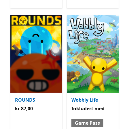
ROUNDS
Wobbly Life
kr 87,00
Inkludert med Game Pass
kr 87,00
Inkludert
med
Game Pass