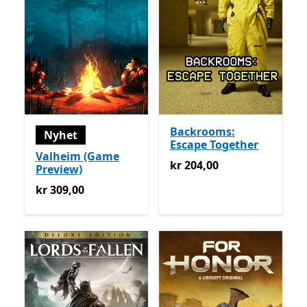
Backrooms:
Nyhet
Escape Together
Valheim (Game
kr 204,00
kr 204,00
Preview)
kr 309,00
kr 309,00