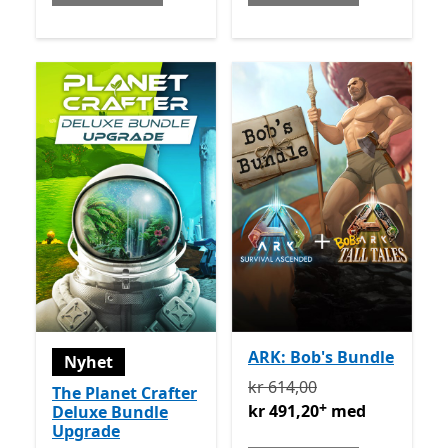
ARK: Bob's Bundle
Nyhet
Opprinnelig kr 614,00 nå
kr 614,00
The Planet Crafter
+
kr 491,20
med
Deluxe Bundle
Upgrade