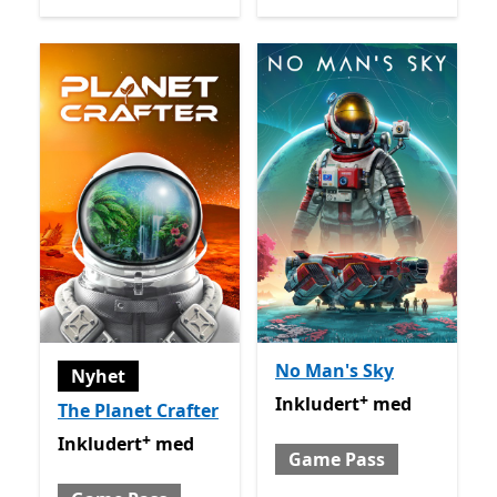
No Man's Sky
Nyhet
+
Inkludert med Game Pass
Inkludert
med
The Planet Crafter
+
Inkludert med Game Pass
Tilbyr kjøp i appen
Inkludert
med
Game Pass