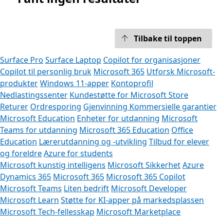
Tilbake til toppen
Surface Pro
Surface Laptop
Copilot for organisasjoner
Copilot til personlig bruk
Microsoft 365
Utforsk Microsoft-
produkter
Windows 11-apper
Kontoprofil
Nedlastingssenter
Kundestøtte for Microsoft Store
Returer
Ordresporing
Gjenvinning
Kommersielle garantier
Microsoft Education
Enheter for utdanning
Microsoft
Teams for utdanning
Microsoft 365 Education
Office
Education
Lærerutdanning og -utvikling
Tilbud for elever
og foreldre
Azure for students
Microsoft kunstig intelligens
Microsoft Sikkerhet
Azure
Dynamics 365
Microsoft 365
Microsoft 365 Copilot
Microsoft Teams
Liten bedrift
Microsoft Developer
Microsoft Learn
Støtte for KI-apper på markedsplassen
Microsoft Tech-fellesskap
Microsoft Marketplace