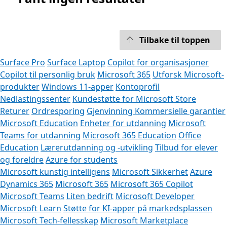
Tilbake til toppen
Surface Pro
Surface Laptop
Copilot for organisasjoner
Copilot til personlig bruk
Microsoft 365
Utforsk Microsoft-
produkter
Windows 11-apper
Kontoprofil
Nedlastingssenter
Kundestøtte for Microsoft Store
Returer
Ordresporing
Gjenvinning
Kommersielle garantier
Microsoft Education
Enheter for utdanning
Microsoft
Teams for utdanning
Microsoft 365 Education
Office
Education
Lærerutdanning og -utvikling
Tilbud for elever
og foreldre
Azure for students
Microsoft kunstig intelligens
Microsoft Sikkerhet
Azure
Dynamics 365
Microsoft 365
Microsoft 365 Copilot
Microsoft Teams
Liten bedrift
Microsoft Developer
Microsoft Learn
Støtte for KI-apper på markedsplassen
Microsoft Tech-fellesskap
Microsoft Marketplace