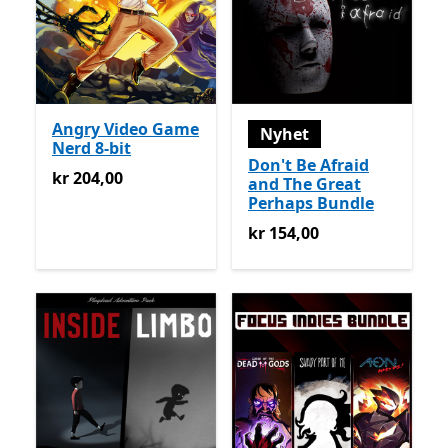
Angry Video Game
Nyhet
Nerd 8-bit
Don't Be Afraid
kr 204,00
kr 204,00
and The Great
Perhaps Bundle
kr 154,00
kr 154,00