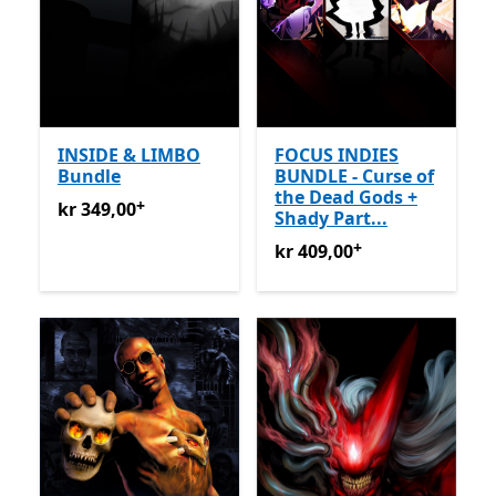
INSIDE & LIMBO
FOCUS INDIES
Bundle
BUNDLE - Curse of
the Dead Gods +
+
kr 349,00
Tilbyr kjøp i appen
kr 349,00
Shady Part...
+
kr 409,00
Tilbyr kjøp i appe
kr 409,00