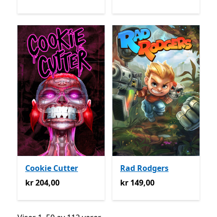
Cookie Cutter
Rad Rodgers
kr 204,00
kr 149,00
kr 204,00
kr 149,00