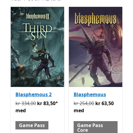
Blasphemous 2
Blasphemous
+
Opprinnelig kr 334,00 nå kr 83,50 med Game Pass
Opprinnelig kr 254,00 nå 
Ti
kr 334,00
kr 83,50
kr 254,00
kr 63,50
med
med
Game Pass
Game Pass
Core