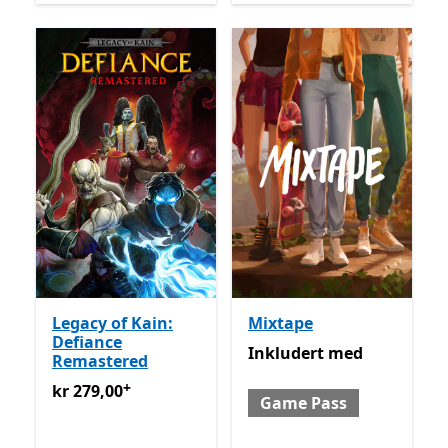
Legacy of Kain:
Mixtape
Defiance
Inkludert med Game Pass
Inkludert
med
Remastered
+
kr 279,00
Tilbyr kjøp i appen
kr 279,00
Game Pass