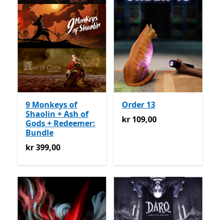
9 Monkeys of
Order 13
Shaolin + Ash of
kr 109,00
kr 109,00
Gods + Redeemer:
Bundle
kr 399,00
kr 399,00