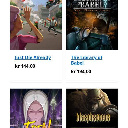
Just Die Already
The Library of
Babel
kr 144,00
kr 144,00
kr 194,00
kr 194,00