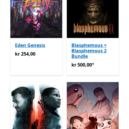
Eden Genesis
Blasphemous +
Blasphemous 2
kr 254,00
kr 254,00
Bundle
+
kr 500,00
Tilbyr kjøp i appe
kr 500,00