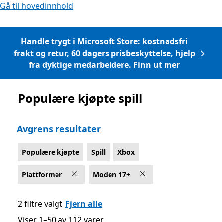
Gå til hovedinnhold
Handle trygt i Microsoft Store: kostnadsfri
frakt og retur, 60 dagers prisbeskyttelse, hjelp
fra dyktige medarbeidere. Finn ut mer
Populære kjøpte spill
Liste Microsoft.com
Avgrens resultater
Populære kjøpte
Spill
Xbox
Plattformer
Moden 17+
2 filtre valgt
Fjern alle
Viser 1–50 av 112 varer
Viser 1–50 av 112 varer