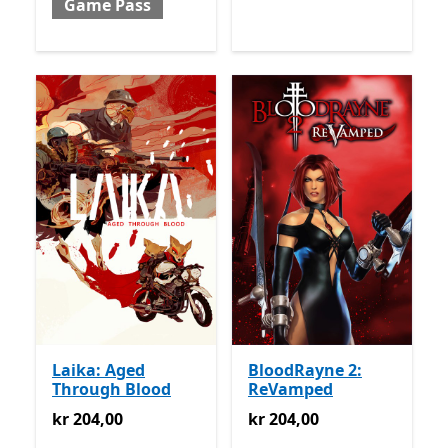
Game Pass
Laika: Aged
BloodRayne 2:
Through Blood
ReVamped
kr 204,00
kr 204,00
kr 204,00
kr 204,00