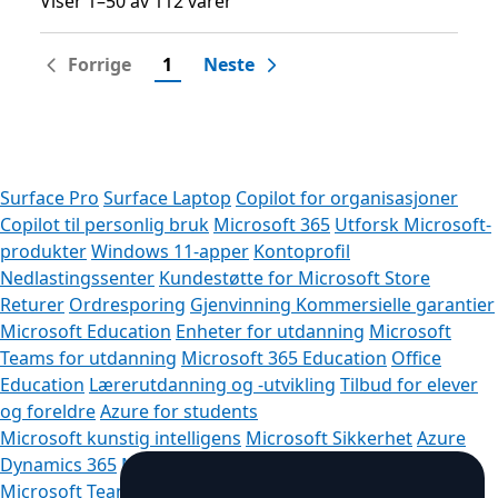
Viser 1–50 av 112 varer
Viser 1–50 av 112 varer
Forrige
1
Neste
Surface Pro
Surface Laptop
Copilot for organisasjoner
Copilot til personlig bruk
Microsoft 365
Utforsk Microsoft-
produkter
Windows 11-apper
Kontoprofil
Nedlastingssenter
Kundestøtte for Microsoft Store
Returer
Ordresporing
Gjenvinning
Kommersielle garantier
Microsoft Education
Enheter for utdanning
Microsoft
Teams for utdanning
Microsoft 365 Education
Office
Education
Lærerutdanning og -utvikling
Tilbud for elever
og foreldre
Azure for students
Microsoft kunstig intelligens
Microsoft Sikkerhet
Azure
Dynamics 365
Microsoft 365
Microsoft 365 Copilot
Microsoft Teams
Liten bedrift
Microsoft Developer