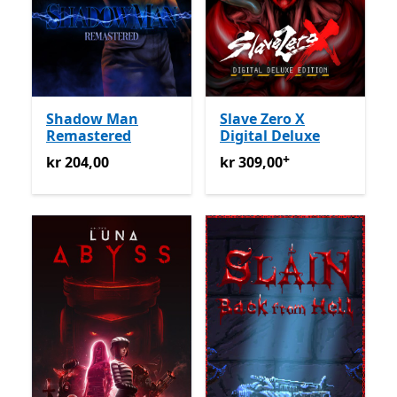
Shadow Man
Slave Zero X
Remastered
Digital Deluxe
+
kr 204,00
kr 309,00
Tilbyr kjøp i appe
kr 204,00
kr 309,00