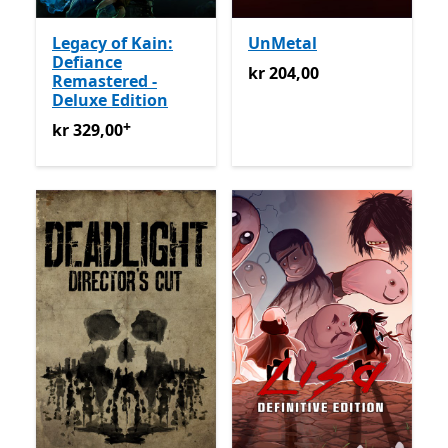
Legacy of Kain:
UnMetal
Defiance
kr 204,00
kr 204,00
Remastered -
Deluxe Edition
+
kr 329,00
Tilbyr kjøp i appen
kr 329,00