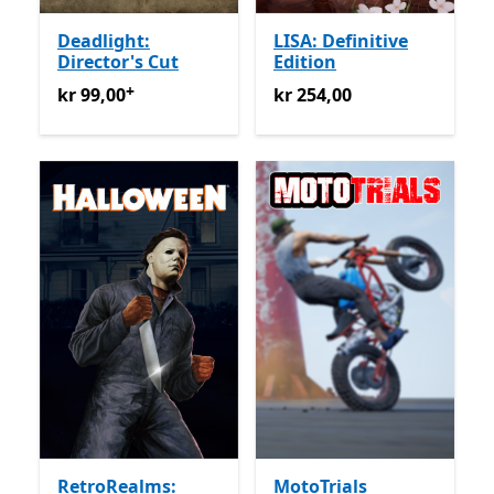
Deadlight:
LISA: Definitive
Director's Cut
Edition
+
kr 99,00
Tilbyr kjøp i appen
kr 254,00
kr 99,00
kr 254,00
RetroRealms:
MotoTrials