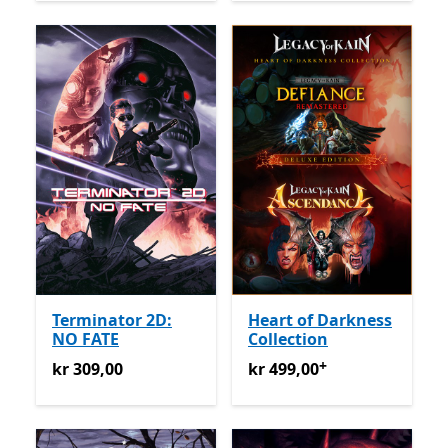
Terminator 2D:
Heart of Darkness
NO FATE
Collection
+
kr 309,00
kr 499,00
Tilbyr kjøp i appe
kr 309,00
kr 499,00