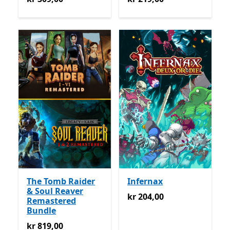
The Tomb Raider
Infernax
& Soul Reaver
kr 204,00
kr 204,00
Remastered
Bundle
kr 819,00
kr 819,00