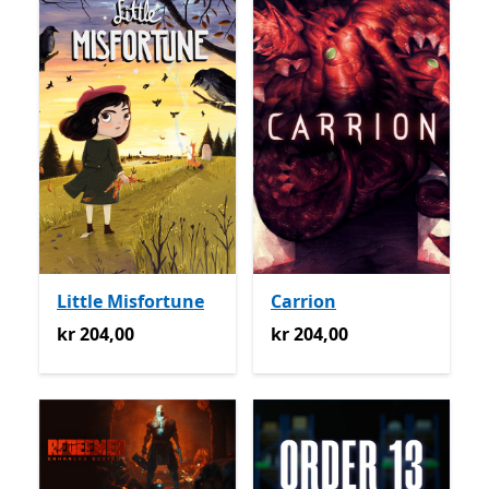
Little Misfortune
Carrion
kr 204,00
kr 204,00
kr 204,00
kr 204,00