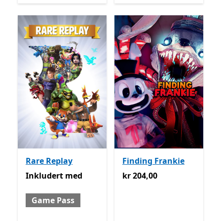
Rare Replay
Finding Frankie
Inkludert med Game Pass
kr 204,00
Inkludert
med
kr 204,00
Game Pass