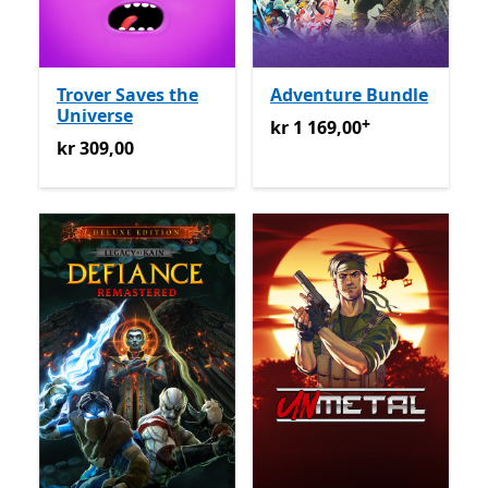
Trover Saves the
Adventure Bundle
Universe
+
kr 1 169,00
Tilbyr kjøp i ap
kr 1 169,00
kr 309,00
kr 309,00