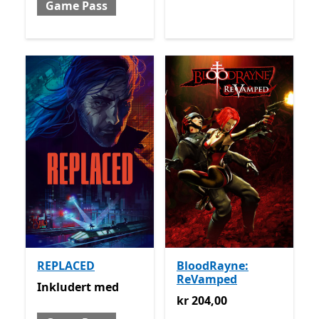
Game Pass
REPLACED
BloodRayne:
ReVamped
Inkludert med Game Pass
Inkludert
med
kr 204,00
kr 204,00