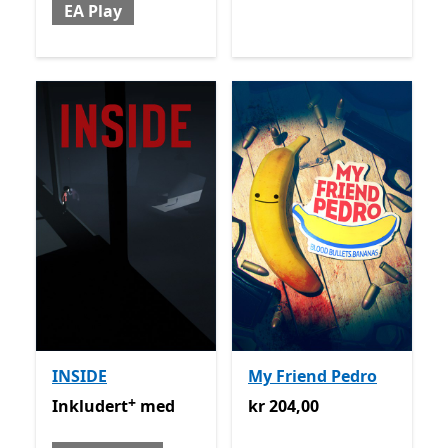
EA Play
INSIDE
My Friend Pedro
+
Inkludert med Game Pass
Tilbyr kjøp i appen
kr 204,00
Inkludert
med
kr 204,00