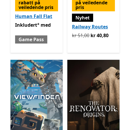
rabatt på
på veiledende
veiledende pris
pris
Human Fall Flat
Nyhet
+
Inkludert med Game Pass
Tilbyr kjøp i appen
Inkludert
med
Railway Routes
Opprinnelig kr 51,00 nå kr
kr 51,00
kr 40,80
Game Pass