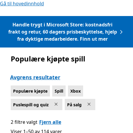
Gå til hovedinnhold
Handle trygt i Microsoft Store: kostnadsfri
frakt og retur, 60 dagers prisbeskyttelse, hjelp
fra dyktige medarbeidere. Finn ut mer
Populære kjøpte spill
Liste Microsoft.com
Avgrens resultater
Populære kjøpte
Spill
Xbox
Puslespill og quiz
På salg
2 filtre valgt
Fjern alle
Viser 1–50 av 114 varer
Viser 1–50 av 114 varer