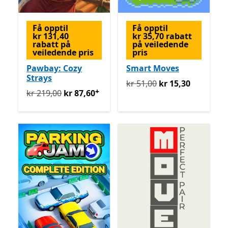
Få opptil
Få opptil
kr 131,40
kr 35,70 rabatt
rabatt på
på veiledende
veiledende pris
pris
Pawbay: Cozy
Smart Moves
Strays
Opprinnelig kr 51,00 nå kr
kr 51,00
kr 15,30
+
Opprinnelig kr 219,00 nå kr 87,60
Tilbyr kjøp i appen
kr 219,00
kr 87,60