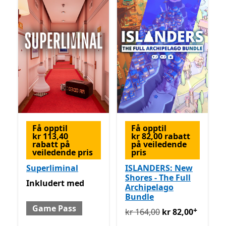
Få opptil
Få opptil
kr 113,40
kr 82,00 rabatt
rabatt på
på veiledende
veiledende pris
pris
Superliminal
ISLANDERS: New
Shores - The Full
Inkludert med Game Pass
Inkludert
med
Archipelago
Bundle
Game Pass
+
Opprinnelig kr 164,00 nå k
kr 164,00
kr 82,00