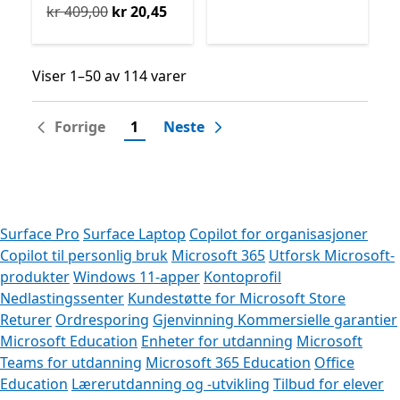
Opprinnelig kr 409,00 nå kr 20,45
kr 409,00
kr 20,45
Viser 1–50 av 114 varer
Viser 1–50 av 114 varer
Forrige
1
Neste
Surface Pro
Surface Laptop
Copilot for organisasjoner
Copilot til personlig bruk
Microsoft 365
Utforsk Microsoft-
produkter
Windows 11-apper
Kontoprofil
Nedlastingssenter
Kundestøtte for Microsoft Store
Returer
Ordresporing
Gjenvinning
Kommersielle garantier
Microsoft Education
Enheter for utdanning
Microsoft
Teams for utdanning
Microsoft 365 Education
Office
Education
Lærerutdanning og -utvikling
Tilbud for elever