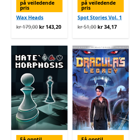
på veiledende
på veiledende
pris
pris
Wax Heads
Spot Stories Vol. 1
Opprinnelig kr 179,00 nå kr 143,20
Opprinnelig kr 51,00 nå kr
kr 179,00
kr 143,20
kr 51,00
kr 34,17
Få opptil
Få opptil