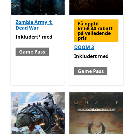
Zombie Army 4:
Få opptil
Dead War
kr 68,40 rabatt
på veiledende
+
Inkludert med Game Pass
Tilbyr kjøp i appen
Inkludert
med
pris
DOOM 3
Game Pass
Inkludert med Game Pass
Inkludert
med
Game Pass