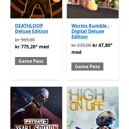
DEATHLOOP
Worms Rumble -
Deluxe Edition
Digital Deluxe
Edition
Opprinnelig kr 969,00 nå kr 775,20 med Game Pass
T
kr 969,00
+
Opprinnelig kr 239,00 nå 
kr 239,00
kr 47,80
+
kr 775,20
med
med
Game Pass
Game Pass