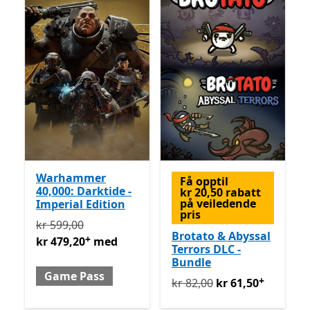
Warhammer
Få opptil
40,000: Darktide -
kr 20,50 rabatt
på veiledende
Imperial Edition
pris
Opprinnelig kr 599,00 nå kr 479,20 med Game Pass
T
kr 599,00
Brotato & Abyssal
+
kr 479,20
med
Terrors DLC -
Bundle
Game Pass
+
Opprinnelig kr 82,00 nå kr
kr 82,00
kr 61,50