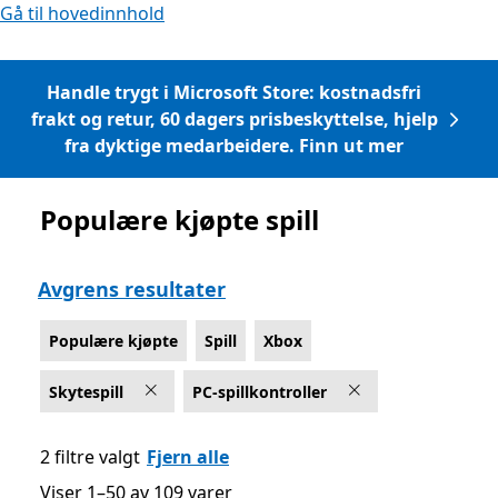
Gå til hovedinnhold
Handle trygt i Microsoft Store: kostnadsfri
frakt og retur, 60 dagers prisbeskyttelse, hjelp
fra dyktige medarbeidere. Finn ut mer
Populære kjøpte spill
Liste Microsoft.com
Avgrens resultater
Populære kjøpte
Spill
Xbox
Skytespill
PC-spillkontroller
2 filtre valgt
Fjern alle
Viser 1–50 av 109 varer
Viser 1–50 av 109 varer