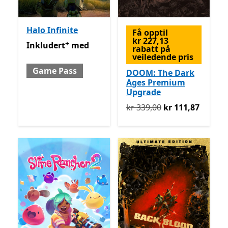
Halo Infinite
Få opptil
kr 227,13
+
Inkludert med Game Pass
Tilbyr kjøp i appen
Inkludert
med
rabatt på
veiledende pris
Game Pass
DOOM: The Dark
Ages Premium
Upgrade
Opprinnelig kr 339,00 nå k
kr 339,00
kr 111,87