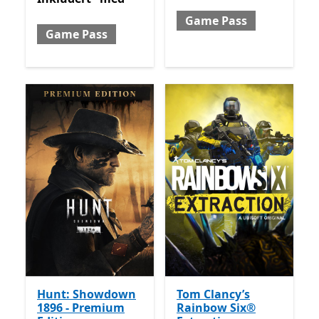
Game Pass
Game Pass
Hunt: Showdown
Tom Clancy’s
1896 - Premium
Rainbow Six®