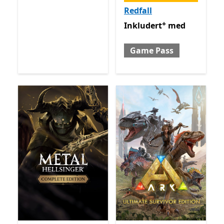
Redfall
+
Inkludert med Game Pass
Inkludert
med
Game Pass