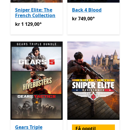
Sniper Elite: The
Back 4 Blood
French Collection
+
kr 749,00
Tilbyr kjøp i appe
kr 749,00
+
kr 1 129,00
Tilbyr kjøp i appen
kr 1 129,00
Gears Triple
Få opptil