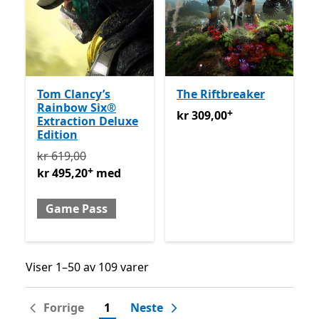
Tom Clancy’s
The Riftbreaker
Rainbow Six®
+
kr 309,00
Tilbyr kjøp i appe
kr 309,00
Extraction Deluxe
Edition
Opprinnelig kr 619,00 nå kr 495,20 med Game Pass
T
kr 619,00
+
kr 495,20
med
Game Pass
Viser 1–50 av 109 varer
Viser 1–50 av 109 varer
Forrige
1
Neste