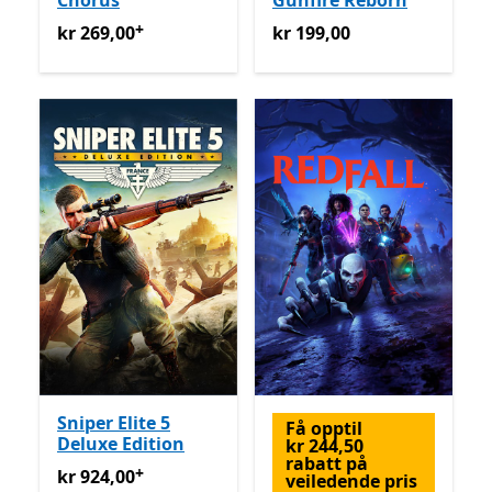
Chorus
Gunfire Reborn
+
kr 269,00
Tilbyr kjøp i appen
kr 199,00
kr 269,00
kr 199,00
Sniper Elite 5
Få opptil
Deluxe Edition
kr 244,50
rabatt på
+
kr 924,00
Tilbyr kjøp i appen
kr 924,00
veiledende pris