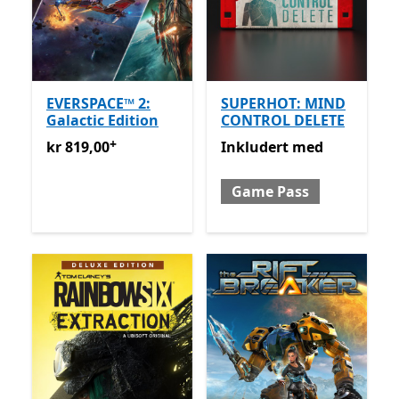
EVERSPACE™ 2:
SUPERHOT: MIND
Galactic Edition
CONTROL DELETE
+
kr 819,00
Tilbyr kjøp i appen
Inkludert med Game Pass
kr 819,00
Inkludert
med
Game Pass