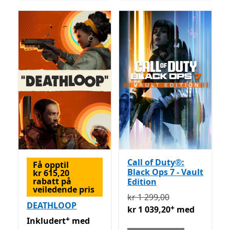
Call of Duty®:
Få opptil
Black Ops 7 - Vault
kr 615,20
rabatt på
Edition
veiledende pris
Opprinnelig kr 1 299,00 n
kr 1 299,00
DEATHLOOP
+
kr 1 039,20
med
+
Inkludert med Game Pass
Tilbyr kjøp i appen
Inkludert
med