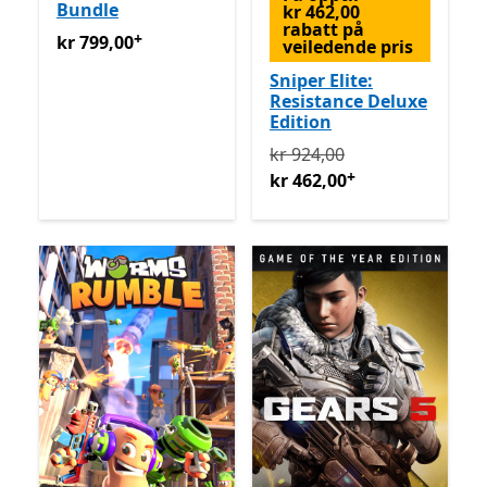
Bundle
kr 462,00
rabatt på
+
kr 799,00
Tilbyr kjøp i appen
kr 799,00
veiledende pris
Sniper Elite:
Resistance Deluxe
Edition
Opprinnelig kr 924,00 nå k
kr 924,00
+
kr 462,00