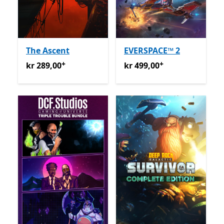
The Ascent
EVERSPACE™ 2
+
+
kr 289,00
Tilbyr kjøp i appen
kr 499,00
Tilbyr kjøp i appe
kr 289,00
kr 499,00