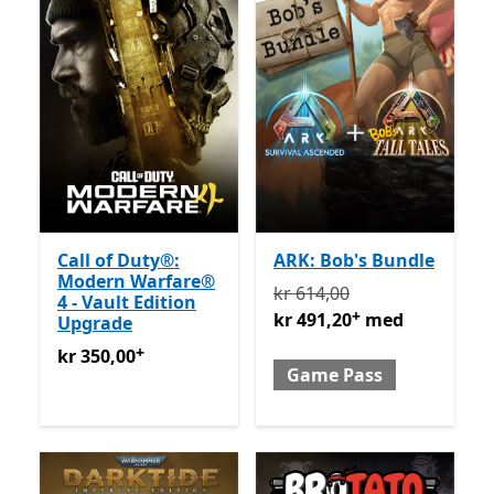
Call of Duty®:
ARK: Bob's Bundle
Modern Warfare®
Opprinnelig kr 614,00 nå
kr 614,00
4 - Vault Edition
+
kr 491,20
med
Upgrade
+
kr 350,00
Tilbyr kjøp i appen
kr 350,00
Game Pass