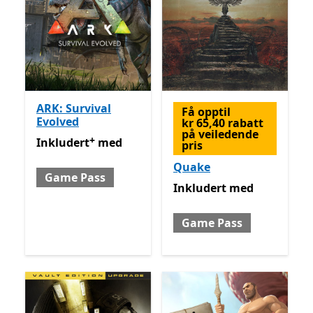
ARK: Survival
Få opptil
Evolved
kr 65,40 rabatt
på veiledende
+
Inkludert med Game Pass
Tilbyr kjøp i appen
Inkludert
med
pris
Quake
Game Pass
Inkludert med Game Pass
Inkludert
med
Game Pass