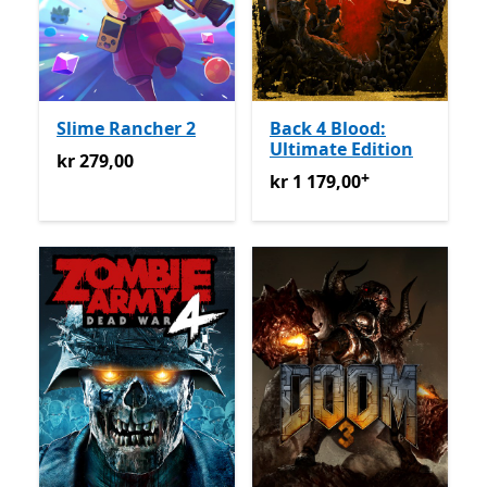
Slime Rancher 2
Back 4 Blood:
Ultimate Edition
kr 279,00
kr 279,00
+
kr 1 179,00
Tilbyr kjøp i ap
kr 1 179,00