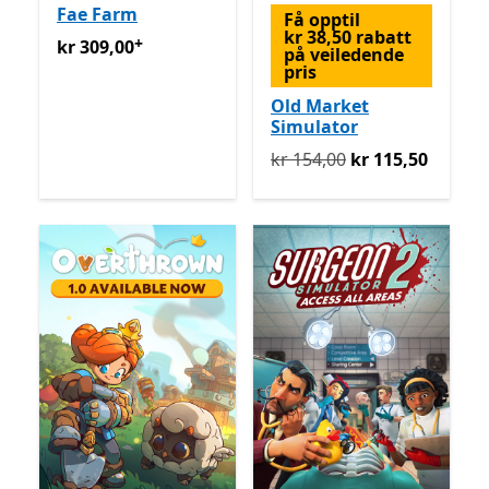
Fae Farm
Få opptil
kr 38,50 rabatt
+
kr 309,00
Tilbyr kjøp i appen
kr 309,00
på veiledende
pris
Old Market
Simulator
Opprinnelig kr 154,00 nå k
kr 154,00
kr 115,50