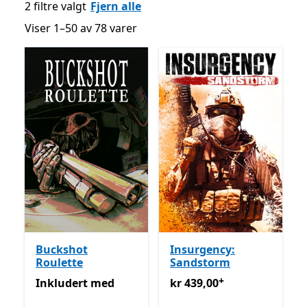
2 filtre valgt
Fjern alle
Viser 1–50 av 78 varer
Viser 1–50 av 78 varer
Buckshot
Insurgency:
Roulette
Sandstorm
+
Inkludert med Game Pass
kr 439,00
Tilbyr kjøp i appe
Inkludert
med
kr 439,00