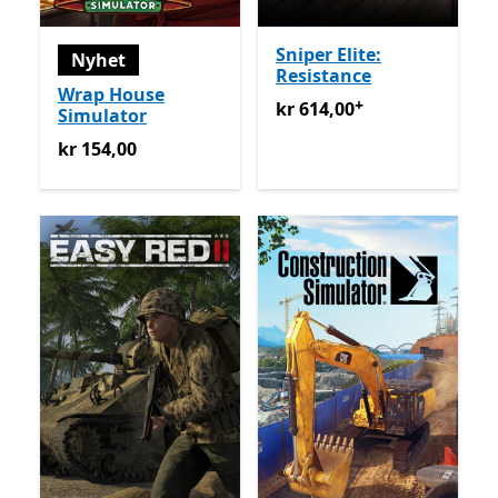
Sniper Elite:
Nyhet
Resistance
Wrap House
+
kr 614,00
Tilbyr kjøp i appe
kr 614,00
Simulator
kr 154,00
kr 154,00