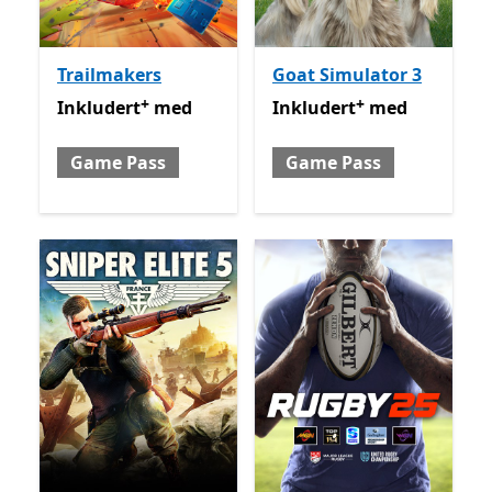
Trailmakers
Goat Simulator 3
+
+
Inkludert med Game Pass
Tilbyr kjøp i appen
Inkludert med Game Pass
Inkludert
med
Inkludert
med
Game Pass
Game Pass