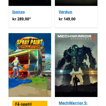
Isonzo
Verdun
+
kr 289,00
Tilbyr kjøp i appen
kr 149,00
kr 289,00
kr 149,00
MechWarrior 5:
Få opptil