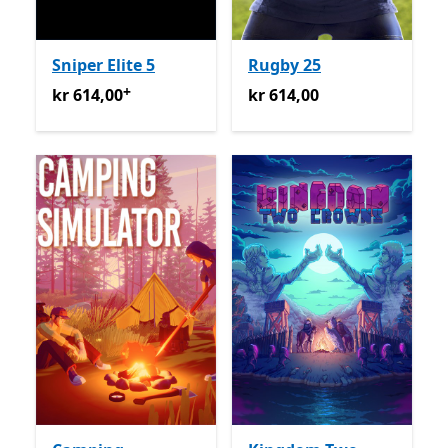
Sniper Elite 5
Rugby 25
+
kr 614,00
Tilbyr kjøp i appen
kr 614,00
kr 614,00
kr 614,00