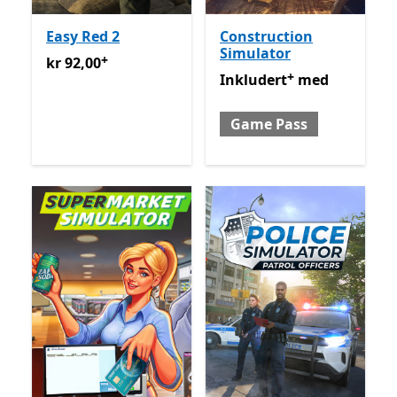
Easy Red 2
Construction
Simulator
+
kr 92,00
Tilbyr kjøp i appen
kr 92,00
+
Inkludert med Game Pass
Inkludert
med
Game Pass