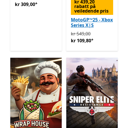
kr 439,20
+
kr 309,00
Tilbyr kjøp i appen
kr 309,00
rabatt på
veiledende pris
MotoGP™25 - Xbox
Series X|S
Opprinnelig kr 549,00 nå k
kr 549,00
+
kr 109,80