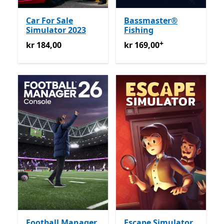
Car For Sale
Bassmaster®
Simulator 2023
Fishing
+
kr 184,00
kr 169,00
Tilbyr kjøp i appe
kr 184,00
kr 169,00
Football Manager
Escape Simulator