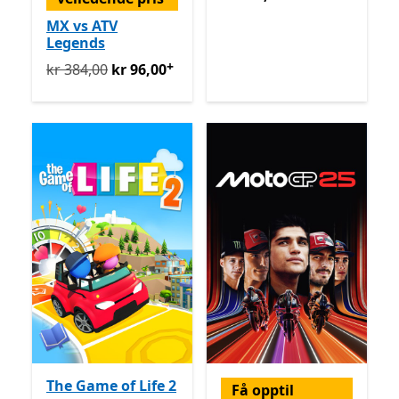
MX vs ATV
Legends
+
Opprinnelig kr 384,00 nå kr 96,00
Tilbyr kjøp i appen
kr 384,00
kr 96,00
The Game of Life 2
Få opptil