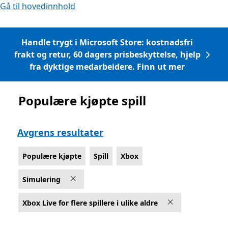
Gå til hovedinnhold
Handle trygt i Microsoft Store: kostnadsfri
frakt og retur, 60 dagers prisbeskyttelse, hjelp
fra dyktige medarbeidere. Finn ut mer
Populære kjøpte spill
Liste Microsoft.com
Avgrens resultater
Populære kjøpte
Spill
Xbox
Simulering
Xbox Live for flere spillere i ulike aldre