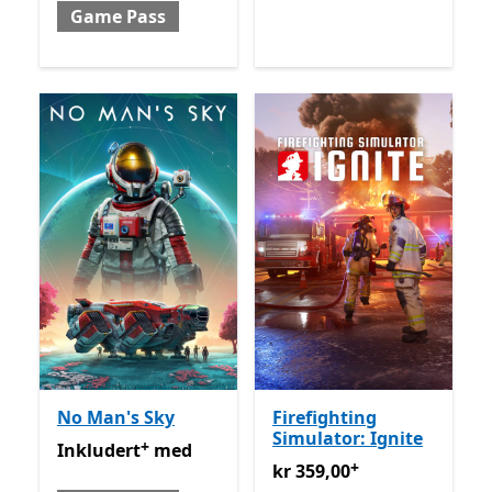
Game Pass
No Man's Sky
Firefighting
Simulator: Ignite
+
Inkludert med Game Pass
Tilbyr kjøp i appen
Inkludert
med
+
kr 359,00
Tilbyr kjøp i appe
kr 359,00