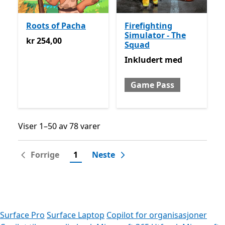
Roots of Pacha
Firefighting
Simulator - The
kr 254,00
kr 254,00
Squad
Inkludert med Game Pass
Inkludert
med
Game Pass
Viser 1–50 av 78 varer
Viser 1–50 av 78 varer
Forrige
1
Neste
Surface Pro
Surface Laptop
Copilot for organisasjoner