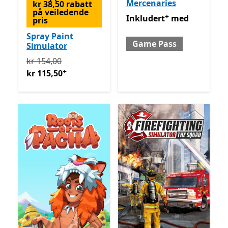
Mercenaries
kr 38,50 rabatt
på veiledende
+
Inkludert med Game Pass
Inkludert
med
pris
Spray Paint
Game Pass
Simulator
Opprinnelig kr 154,00 nå kr 115,50
Tilbyr kjøp i appe
kr 154,00
+
kr 115,50