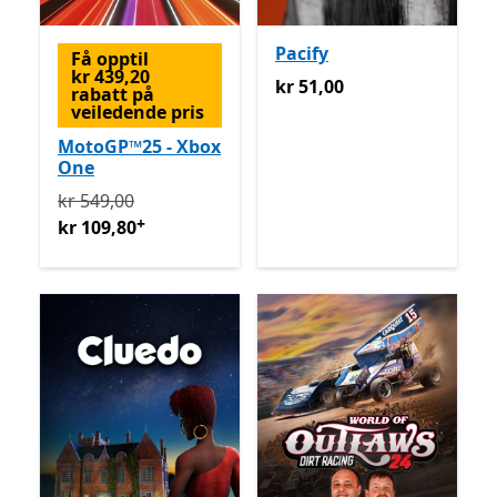
Pacify
Få opptil
kr 439,20
kr 51,00
kr 51,00
rabatt på
veiledende pris
MotoGP™25 - Xbox
One
Opprinnelig kr 549,00 nå kr 109,80
Tilbyr kjøp i appe
kr 549,00
+
kr 109,80