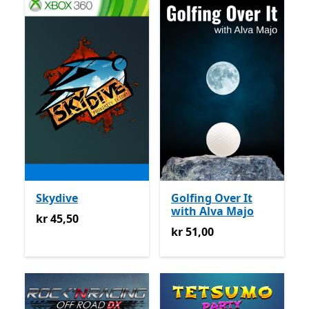
Skydive
Golfing Over It
with Alva Majo
kr 45,50
kr 45,50
kr 51,00
kr 51,00