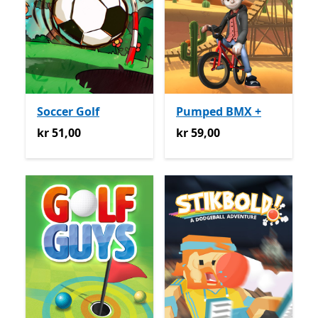
Soccer Golf
Pumped BMX +
kr 51,00
kr 59,00
kr 51,00
kr 59,00