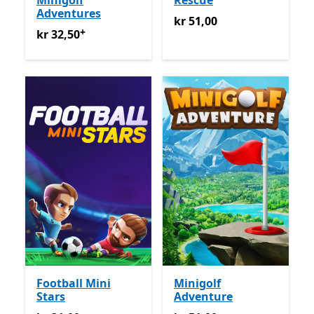
Minigolf
Rescue
Adventures
kr 51,00
kr 51,00
+
kr 32,50
Tilbyr kjøp i appen
kr 32,50
Football Mini
Minigolf
Stars
Adventure