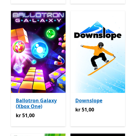
Ballotron Galaxy
Downslope
(Xbox One)
kr 51,00
kr 51,00
kr 51,00
kr 51,00