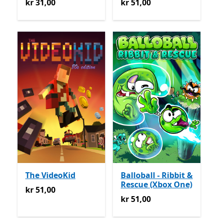
kr 31,00
kr 51,00
kr 31,00
kr 51,00
The VideoKid
Balloball - Ribbit &
Rescue (Xbox One)
kr 51,00
kr 51,00
kr 51,00
kr 51,00