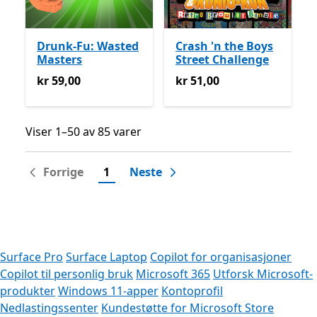
Drunk-Fu: Wasted
Crash 'n the Boys
Masters
Street Challenge
kr 59,00
kr 51,00
kr 59,00
kr 51,00
Viser 1–50 av 85 varer
Viser 1–50 av 85 varer
Forrige
1
Neste
Surface Pro
Surface Laptop
Copilot for organisasjoner
Copilot til personlig bruk
Microsoft 365
Utforsk Microsoft-
produkter
Windows 11-apper
Kontoprofil
Nedlastingssenter
Kundestøtte for Microsoft Store