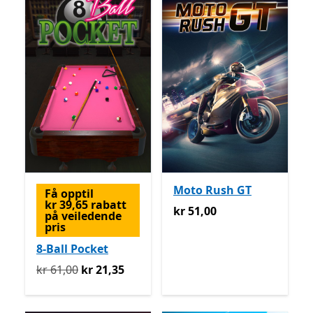
Moto Rush GT
Få opptil
kr 39,65 rabatt
kr 51,00
kr 51,00
på veiledende
pris
8-Ball Pocket
Opprinnelig kr 61,00 nå kr 21,35
kr 61,00
kr 21,35