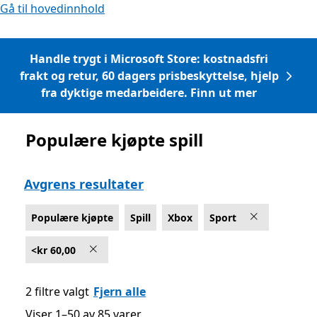
Gå til hovedinnhold
Handle trygt i Microsoft Store: kostnadsfri
frakt og retur, 60 dagers prisbeskyttelse, hjelp
fra dyktige medarbeidere. Finn ut mer
Populære kjøpte spill
Liste Microsoft.com
Avgrens resultater
Populære kjøpte
Spill
Xbox
Sport
<kr 60,00
2 filtre valgt
Fjern alle
Viser 1–50 av 85 varer
Viser 1–50 av 85 varer