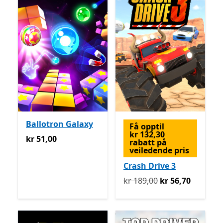
Ballotron Galaxy
Få opptil
kr 132,30
kr 51,00
kr 51,00
rabatt på
veiledende pris
Crash Drive 3
Opprinnelig kr 189,00 nå k
kr 189,00
kr 56,70