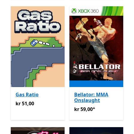
Gas Ratio
Bellator: MMA
Onslaught
kr 51,00
kr 51,00
+
kr 59,00
Tilbyr kjøp i appen
kr 59,00