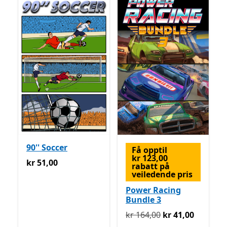
90'' Soccer
Få opptil
kr 123,00
kr 51,00
kr 51,00
rabatt på
veiledende pris
Power Racing
Bundle 3
Opprinnelig kr 164,00 nå k
kr 164,00
kr 41,00