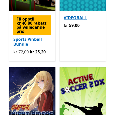
VIDEOBALL
Få opptil
kr 46,80 rabatt
kr 59,00
kr 59,00
på veiledende
pris
Sports Pinball
Bundle
Opprinnelig kr 72,00 nå kr 25,20
kr 72,00
kr 25,20