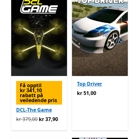
Top Driver
Få opptil
kr 341,10
kr 51,00
kr 51,00
rabatt på
veiledende pris
DCL-The Game
Opprinnelig kr 379,00 nå kr 37,90
kr 379,00
kr 37,90