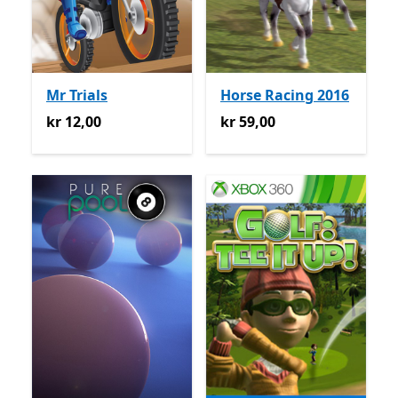
Mr Trials
Horse Racing 2016
kr 12,00
kr 59,00
kr 12,00
kr 59,00