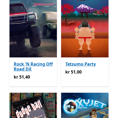
Rock 'N Racing Off
Tetsumo Party
Road DX
kr 51,00
kr 51,00
kr 51,40
kr 51,40