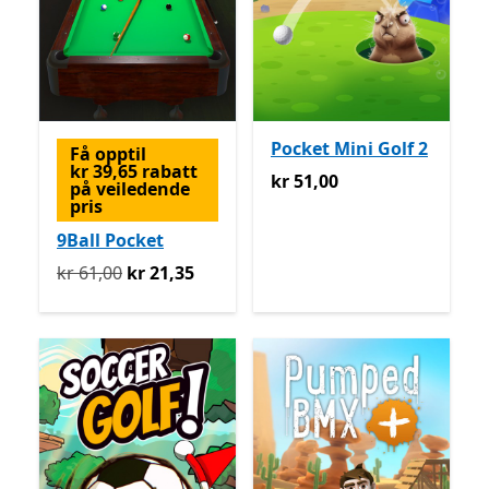
Pocket Mini Golf 2
Få opptil
kr 39,65 rabatt
kr 51,00
kr 51,00
på veiledende
pris
9Ball Pocket
Opprinnelig kr 61,00 nå kr 21,35
kr 61,00
kr 21,35