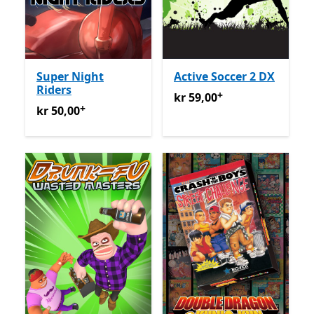
Super Night
Active Soccer 2 DX
Riders
+
kr 59,00
Tilbyr kjøp i appen
kr 59,00
+
kr 50,00
Tilbyr kjøp i appen
kr 50,00