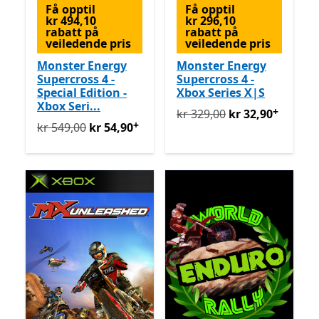
Få opptil
Få opptil
kr 494,10
kr 296,10
rabatt på
rabatt på
veiledende pris
veiledende pris
Monster Energy
Monster Energy
Supercross 4 -
Supercross 4 -
Special Edition -
Xbox Series X|S
Xbox Seri...
+
Opprinnelig kr 329,00 nå k
kr 329,00
kr 32,90
+
Opprinnelig kr 549,00 nå kr 54,90
Tilbyr kjøp i appen
kr 549,00
kr 54,90