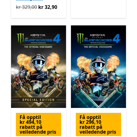
Opprinnelig kr 329,00 nå kr 32,90
kr 329,00
kr 32,90
Få opptil
Få opptil
kr 494,10
kr 296,10
rabatt på
rabatt på
veiledende pris
veiledende pris