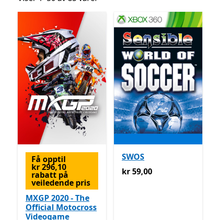
SWOS
Få opptil
kr 296,10
kr 59,00
kr 59,00
rabatt på
veiledende pris
MXGP 2020 - The
Official Motocross
Videogame