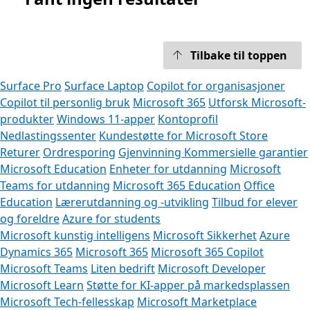
Tilbake til toppen
Surface Pro
Surface Laptop
Copilot for organisasjoner
Copilot til personlig bruk
Microsoft 365
Utforsk Microsoft-
produkter
Windows 11-apper
Kontoprofil
Nedlastingssenter
Kundestøtte for Microsoft Store
Returer
Ordresporing
Gjenvinning
Kommersielle garantier
Microsoft Education
Enheter for utdanning
Microsoft
Teams for utdanning
Microsoft 365 Education
Office
Education
Lærerutdanning og -utvikling
Tilbud for elever
og foreldre
Azure for students
Microsoft kunstig intelligens
Microsoft Sikkerhet
Azure
Dynamics 365
Microsoft 365
Microsoft 365 Copilot
Microsoft Teams
Liten bedrift
Microsoft Developer
Microsoft Learn
Støtte for KI-apper på markedsplassen
Microsoft Tech-fellesskap
Microsoft Marketplace